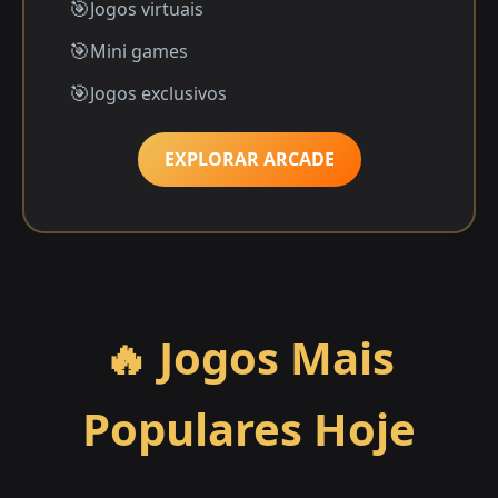
Jogos virtuais
Mini games
Jogos exclusivos
EXPLORAR ARCADE
🔥 Jogos Mais
Populares Hoje