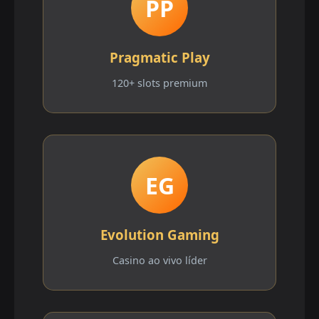
PP
Pragmatic Play
120+ slots premium
EG
Evolution Gaming
Casino ao vivo líder