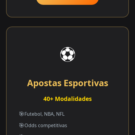
⚽
Apostas Esportivas
40+ Modalidades
Futebol, NBA, NFL
Odds competitivas