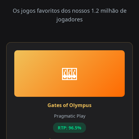
Os jogos favoritos dos nossos 1.2 milhão de
jogadores
🎰
Gates of Olympus
Pragmatic Play
RTP: 96.5%