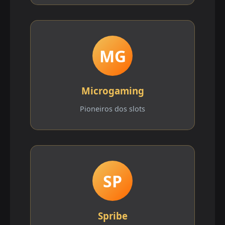
MG
Microgaming
Pioneiros dos slots
SP
Spribe