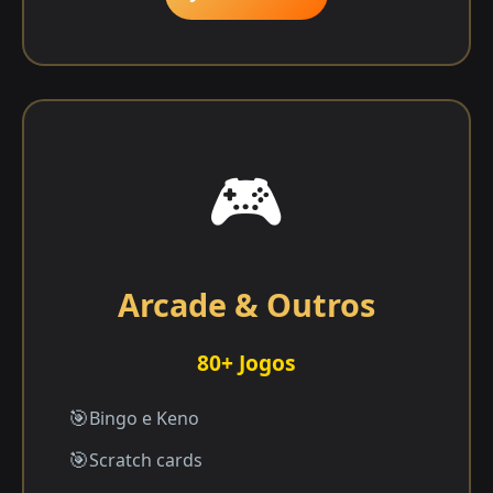
🎮
Arcade & Outros
80+ Jogos
Bingo e Keno
Scratch cards