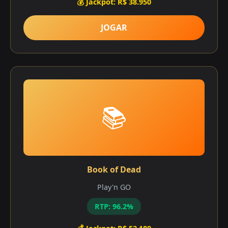
💰 Jackpot: R$ 38.950
JOGAR
📚
Book of Dead
Play'n GO
RTP: 96.2%