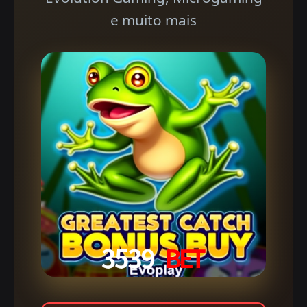
e muito mais