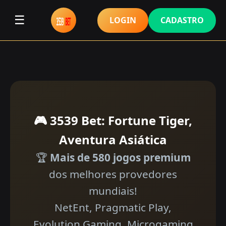
☰
LOGIN
CADASTRO
🎮 3539 Bet: Fortune Tiger,
Aventura Asiática
🏆
Mais de 580 jogos premium
dos melhores provedores
mundiais!
NetEnt, Pragmatic Play,
Evolution Gaming, Microgaming