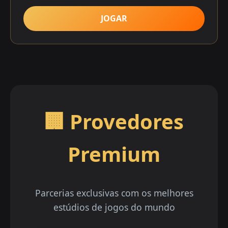
JOGAR
🏢 Provedores
Premium
Parcerias exclusivas com os melhores
estúdios de jogos do mundo