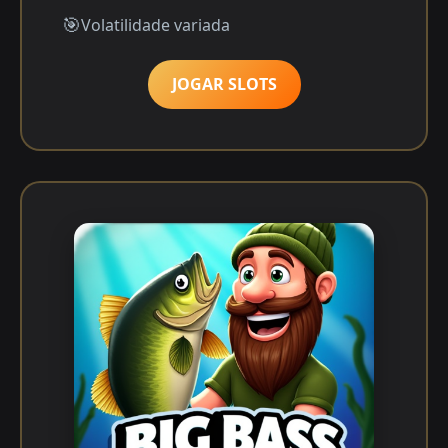
Volatilidade variada
JOGAR SLOTS