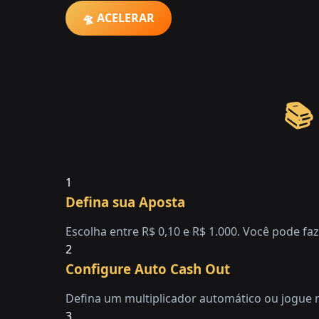
🛸 ACELERAR
📚
1
Defina sua Aposta
Escolha entre R$ 0,10 e R$ 1.000. Você pode fa
2
Configure Auto Cash Out
Defina um multiplicador automático ou jogue
3