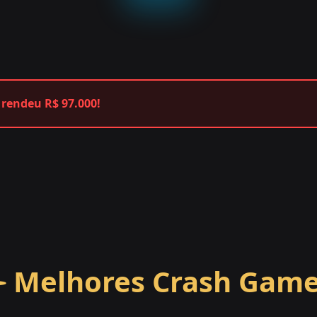
 rendeu R$ 97.000!
️ Melhores Crash Gam