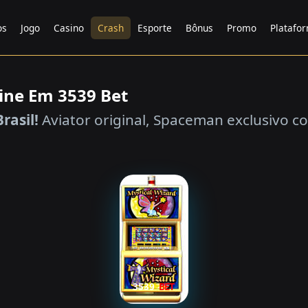
os
Jogo
Casino
Crash
Esporte
Bônus
Promo
Platafo
line Em 3539 Bet
rasil!
Aviator original, Spaceman exclusivo 