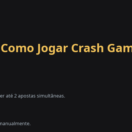
 Como Jogar Crash Ga
zer até 2 apostas simultâneas.
 manualmente.