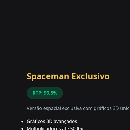
Spaceman Exclusivo
RTP: 96.5%
Versão espacial exclusiva com gráficos 3D únic
Gráficos 3D avançados
Multiplicadores até 5000x