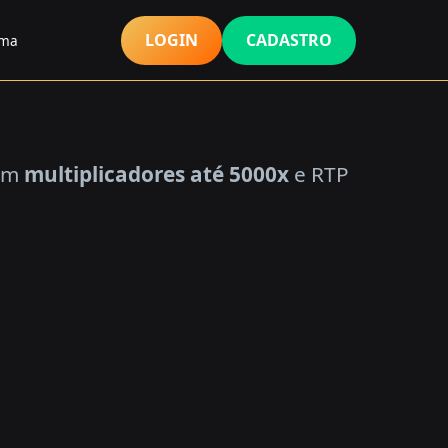
LOGIN
CADASTRO
rma
com
multiplicadores até 5000x
e RTP