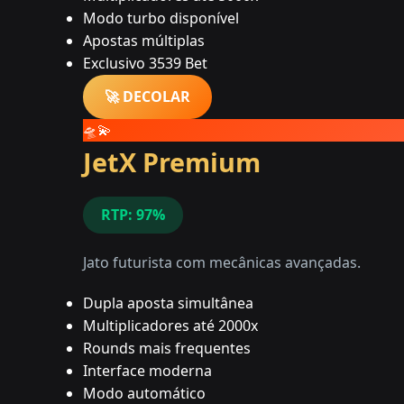
Modo turbo disponível
Apostas múltiplas
Exclusivo 3539 Bet
🚀 DECOLAR
🛸💫
JetX Premium
RTP: 97%
Jato futurista com mecânicas avançadas.
Dupla aposta simultânea
Multiplicadores até 2000x
Rounds mais frequentes
Interface moderna
Modo automático