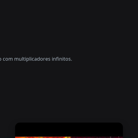
com multiplicadores infinitos.