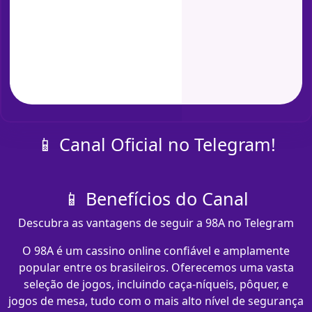
📱 Canal Oficial no Telegram!
📱 Benefícios do Canal
Descubra as vantagens de seguir a 98A no Telegram
O 98A é um cassino online confiável e amplamente
popular entre os brasileiros. Oferecemos uma vasta
seleção de jogos, incluindo caça-níqueis, pôquer, e
jogos de mesa, tudo com o mais alto nível de segurança