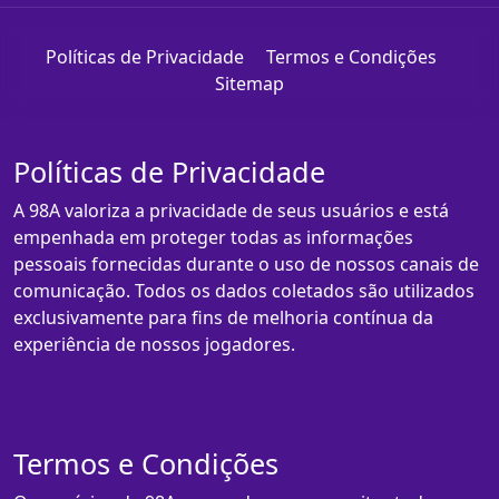
Políticas de Privacidade
Termos e Condições
Sitemap
Políticas de Privacidade
A 98A valoriza a privacidade de seus usuários e está
empenhada em proteger todas as informações
pessoais fornecidas durante o uso de nossos canais de
comunicação. Todos os dados coletados são utilizados
exclusivamente para fins de melhoria contínua da
experiência de nossos jogadores.
Termos e Condições