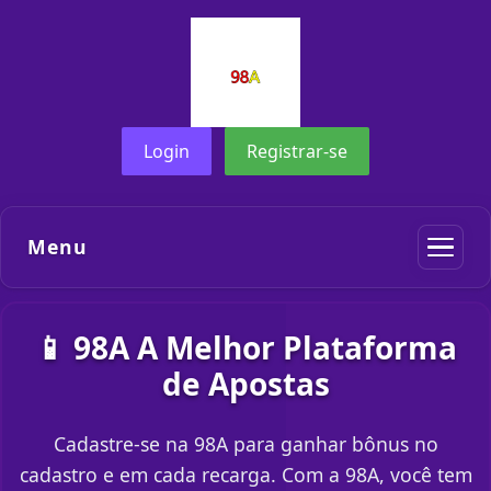
Login
Registrar-se
Menu
📱 98A A Melhor Plataforma
de Apostas
Cadastre-se na 98A para ganhar bônus no
cadastro e em cada recarga. Com a 98A, você tem