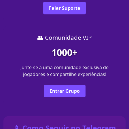
Falar Suporte
👥 Comunidade VIP
1000+
Junte-se a uma comunidade exclusiva de
jogadores e compartilhe experiências!
Entrar Grupo
📱 Como Seguir no Telegram