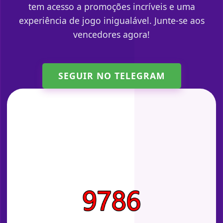
tem acesso a promoções incríveis e uma
experiência de jogo inigualável. Junte-se aos
vencedores agora!
SEGUIR NO TELEGRAM