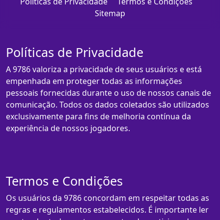
Políticas de Privacidade
Termos e Condições
Sitemap
Políticas de Privacidade
A 9786 valoriza a privacidade de seus usuários e está
empenhada em proteger todas as informações
pessoais fornecidas durante o uso de nossos canais de
comunicação. Todos os dados coletados são utilizados
exclusivamente para fins de melhoria contínua da
experiência de nossos jogadores.
Termos e Condições
Os usuários da 9786 concordam em respeitar todas as
regras e regulamentos estabelecidos. É importante ler