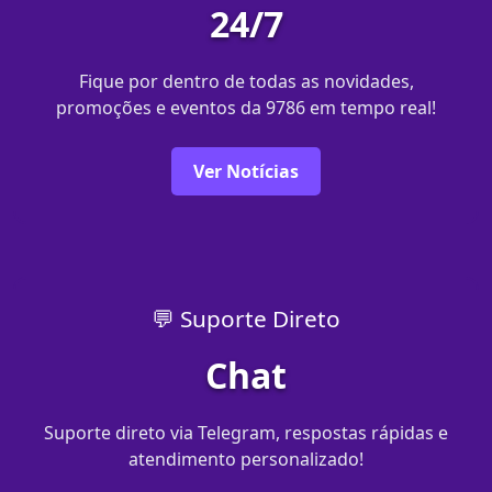
24/7
Fique por dentro de todas as novidades,
promoções e eventos da 9786 em tempo real!
Ver Notícias
💬 Suporte Direto
Chat
Suporte direto via Telegram, respostas rápidas e
atendimento personalizado!