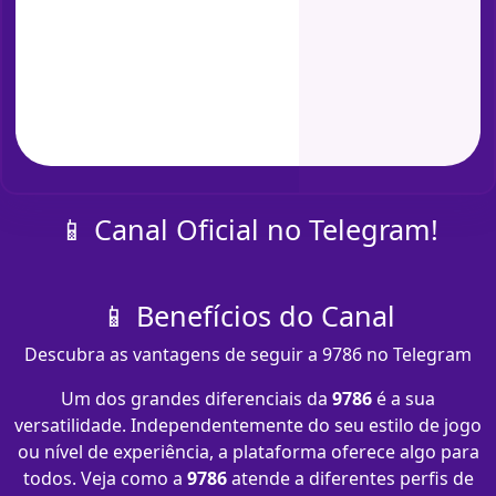
📱 Canal Oficial no Telegram!
📱 Benefícios do Canal
Descubra as vantagens de seguir a 9786 no Telegram
Um dos grandes diferenciais da
9786
é a sua
versatilidade. Independentemente do seu estilo de jogo
ou nível de experiência, a plataforma oferece algo para
todos. Veja como a
9786
atende a diferentes perfis de