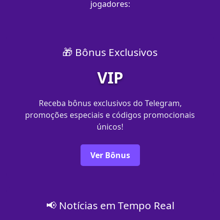
jogadores:
🎁 Bônus Exclusivos
VIP
Receba bônus exclusivos do Telegram,
promoções especiais e códigos promocionais
únicos!
Ver Bônus
📢 Notícias em Tempo Real