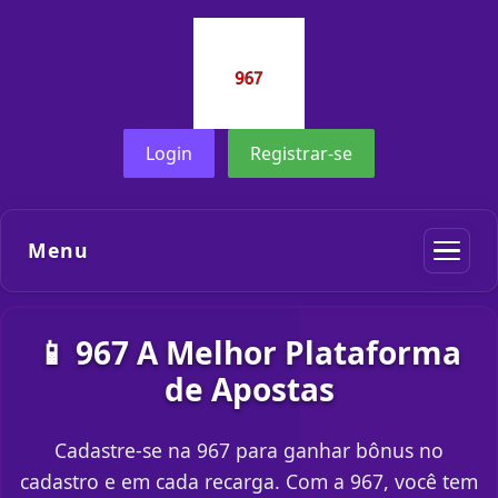
Login
Registrar-se
Menu
📱 967 A Melhor Plataforma
de Apostas
Cadastre-se na 967 para ganhar bônus no
cadastro e em cada recarga. Com a 967, você tem