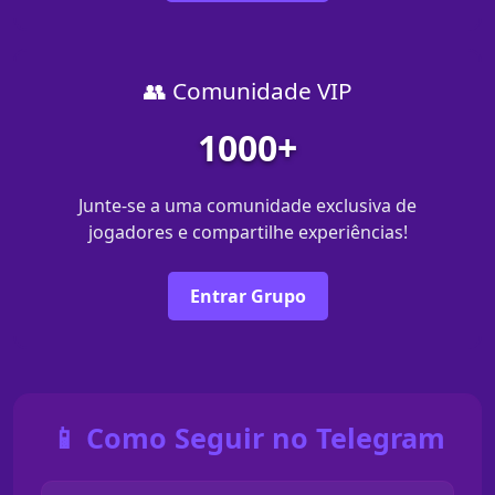
👥 Comunidade VIP
1000+
Junte-se a uma comunidade exclusiva de
jogadores e compartilhe experiências!
Entrar Grupo
📱 Como Seguir no Telegram