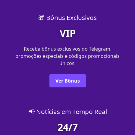
🎁 Bônus Exclusivos
VIP
Receba bônus exclusivos do Telegram,
promoções especiais e códigos promocionais
únicos!
Ver Bônus
📢 Notícias em Tempo Real
24/7