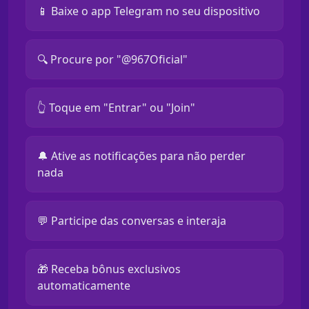
📱 Baixe o app Telegram no seu dispositivo
🔍 Procure por "@967Oficial"
👆 Toque em "Entrar" ou "Join"
🔔 Ative as notificações para não perder
nada
💬 Participe das conversas e interaja
🎁 Receba bônus exclusivos
automaticamente