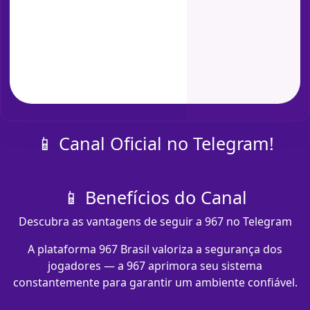
📱 Canal Oficial no Telegram!
📱 Benefícios do Canal
Descubra as vantagens de seguir a 967 no Telegram
A plataforma 967 Brasil valoriza a segurança dos
jogadores — a 967 aprimora seu sistema
constantemente para garantir um ambiente confiável.