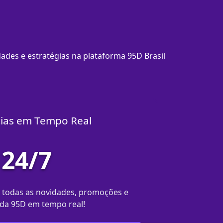
ades e estratégias na plataforma 95D Brasil
cias em Tempo Real
24/7
e todas as novidades, promoções e
 da 95D em tempo real!