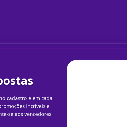
postas
no cadastro e em cada
promoções incríveis e
unte-se aos vencedores