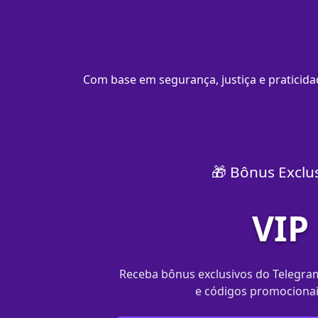
Com base em segurança, justiça e praticida
🎁 Bônus Exclu
VIP
Receba bônus exclusivos do Telegra
e códigos promocionai