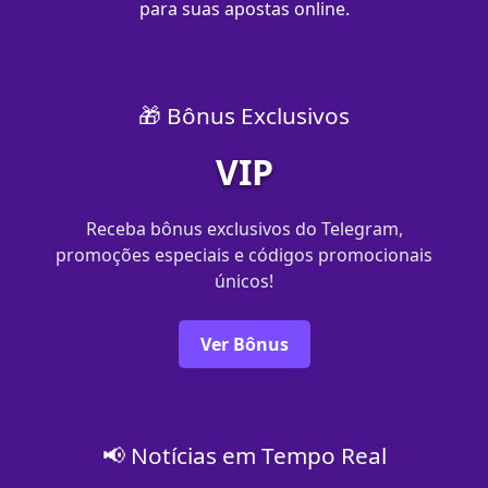
para suas apostas online.
🎁 Bônus Exclusivos
VIP
Receba bônus exclusivos do Telegram,
promoções especiais e códigos promocionais
únicos!
Ver Bônus
📢 Notícias em Tempo Real