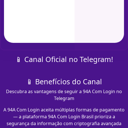
📱 Canal Oficial no Telegram!
📱 Benefícios do Canal
Descubra as vantagens de seguir a 94A Com Login no
Telegram
A 94A Com Login aceita múltiplas formas de pagamento
— a plataforma 94A Com Login Brasil prioriza a
segurança da informação com criptografia avançada