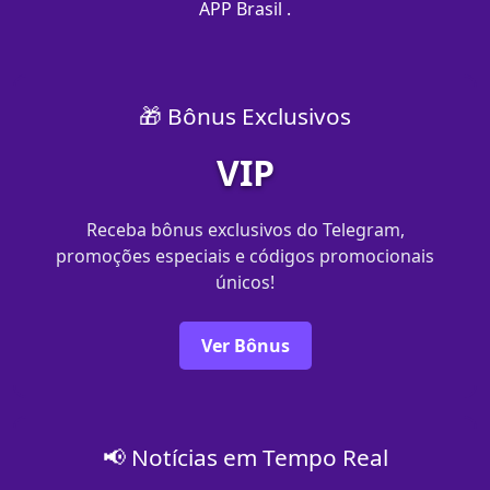
APP Brasil .
🎁 Bônus Exclusivos
VIP
Receba bônus exclusivos do Telegram,
promoções especiais e códigos promocionais
únicos!
Ver Bônus
📢 Notícias em Tempo Real