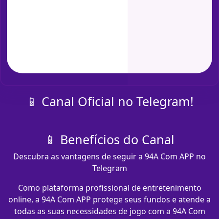
📱 Canal Oficial no Telegram!
📱 Benefícios do Canal
Descubra as vantagens de seguir a 94A Com APP no
Telegram
Como plataforma profissional de entretenimento
online, a 94A Com APP protege seus fundos e atende a
todas as suas necessidades de jogo com a 94A Com