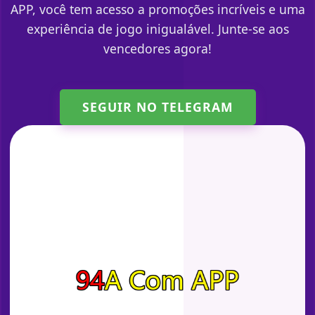
APP, você tem acesso a promoções incríveis e uma
experiência de jogo inigualável. Junte-se aos
vencedores agora!
SEGUIR NO TELEGRAM