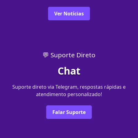
Ver Notícias
💬 Suporte Direto
Chat
Suporte direto via Telegram, respostas rápidas e
atendimento personalizado!
Falar Suporte