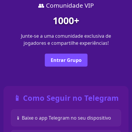
👥 Comunidade VIP
1000+
Junte-se a uma comunidade exclusiva de
jogadores e compartilhe experiências!
Entrar Grupo
📱 Como Seguir no Telegram
📱 Baixe o app Telegram no seu dispositivo