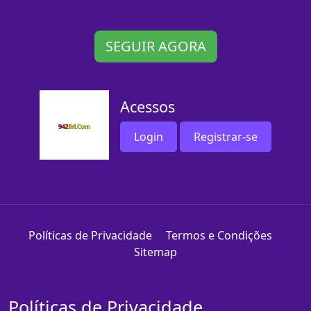
SEGUIR AGORA
Acessos
Login
Registrar-se
Políticas de Privacidade
Termos e Condições
Sitemap
Políticas de Privacidade