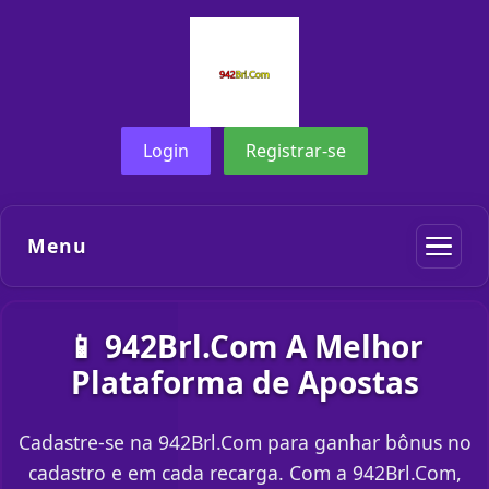
Login
Registrar-se
Menu
📱 942Brl.Com A Melhor
Plataforma de Apostas
Cadastre-se na 942Brl.Com para ganhar bônus no
cadastro e em cada recarga. Com a 942Brl.Com,