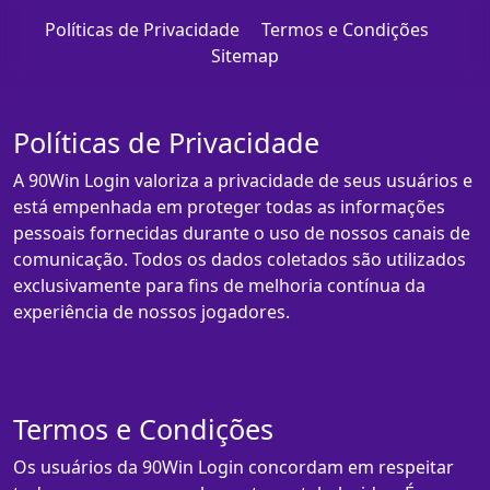
Políticas de Privacidade
Termos e Condições
Sitemap
Políticas de Privacidade
A 90Win Login valoriza a privacidade de seus usuários e
está empenhada em proteger todas as informações
pessoais fornecidas durante o uso de nossos canais de
comunicação. Todos os dados coletados são utilizados
exclusivamente para fins de melhoria contínua da
experiência de nossos jogadores.
Termos e Condições
Os usuários da 90Win Login concordam em respeitar