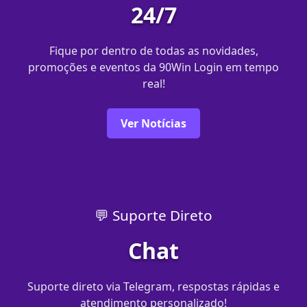
24/7
Fique por dentro de todas as novidades,
promoções e eventos da 90Win Login em tempo
real!
Ver Notícias
💬 Suporte Direto
Chat
Suporte direto via Telegram, respostas rápidas e
atendimento personalizado!