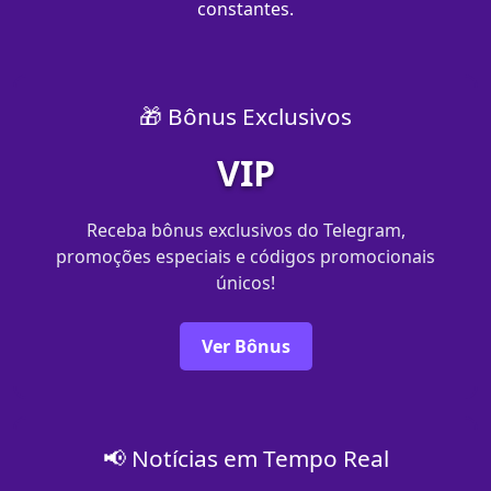
constantes.
🎁 Bônus Exclusivos
VIP
Receba bônus exclusivos do Telegram,
promoções especiais e códigos promocionais
únicos!
Ver Bônus
📢 Notícias em Tempo Real