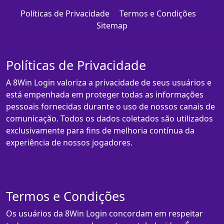
Políticas de Privacidade
Termos e Condições
Sitemap
Políticas de Privacidade
A 8Win Login valoriza a privacidade de seus usuários e
está empenhada em proteger todas as informações
pessoais fornecidas durante o uso de nossos canais de
comunicação. Todos os dados coletados são utilizados
exclusivamente para fins de melhoria contínua da
experiência de nossos jogadores.
Termos e Condições
Os usuários da 8Win Login concordam em respeitar