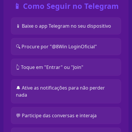
📱 Como Seguir no Telegram
📱 Baixe o app Telegram no seu dispositivo
🔍 Procure por "@8Win LoginOficial"
👆 Toque em "Entrar" ou "Join"
🔔 Ative as notificações para não perder
nada
💬 Participe das conversas e interaja