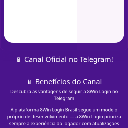
📱 Canal Oficial no Telegram!
📱 Benefícios do Canal
Descubra as vantagens de seguir a 8Win Login no
Telegram
A plataforma 8Win Login Brasil segue um modelo
próprio de desenvolvimento — a 8Win Login prioriza
sempre a experiência do jogador com atualizações