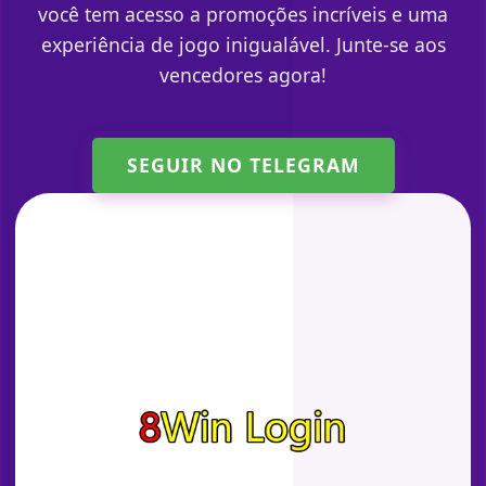
você tem acesso a promoções incríveis e uma
experiência de jogo inigualável. Junte-se aos
vencedores agora!
SEGUIR NO TELEGRAM