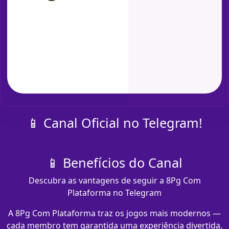
📱 Canal Oficial no Telegram!
📱 Benefícios do Canal
Descubra as vantagens de seguir a 8Pg Com
Plataforma no Telegram
A 8Pg Com Plataforma traz os jogos mais modernos —
cada membro tem garantida uma experiência divertida,