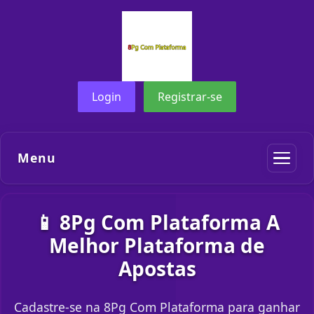
Login
Registrar-se
Menu
📱 8Pg Com Plataforma A
Melhor Plataforma de
Apostas
Cadastre-se na 8Pg Com Plataforma para ganhar