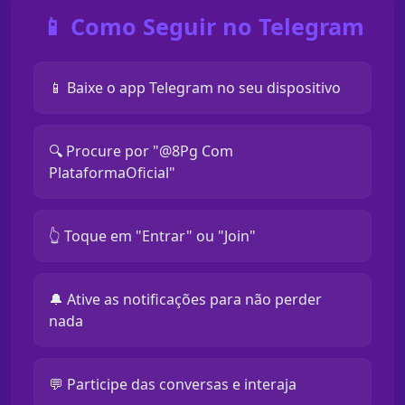
📱 Como Seguir no Telegram
📱 Baixe o app Telegram no seu dispositivo
🔍 Procure por "@8Pg Com
PlataformaOficial"
👆 Toque em "Entrar" ou "Join"
🔔 Ative as notificações para não perder
nada
💬 Participe das conversas e interaja