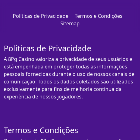
Políticas de Privacidade
Termos e Condições
Sitemap
Políticas de Privacidade
A 8Pg Casino valoriza a privacidade de seus usuários e
está empenhada em proteger todas as informações
pessoais fornecidas durante o uso de nossos canais de
comunicação. Todos os dados coletados são utilizados
exclusivamente para fins de melhoria contínua da
experiência de nossos jogadores.
Termos e Condições