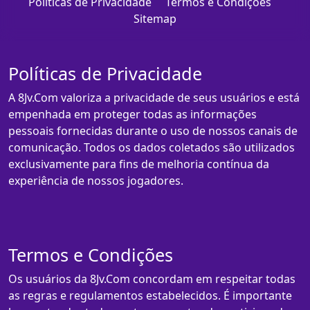
Políticas de Privacidade
Termos e Condições
Sitemap
Políticas de Privacidade
A 8Jv.Com valoriza a privacidade de seus usuários e está
empenhada em proteger todas as informações
pessoais fornecidas durante o uso de nossos canais de
comunicação. Todos os dados coletados são utilizados
exclusivamente para fins de melhoria contínua da
experiência de nossos jogadores.
Termos e Condições
Os usuários da 8Jv.Com concordam em respeitar todas
as regras e regulamentos estabelecidos. É importante