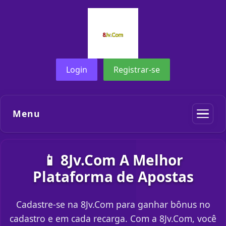
Login
Registrar-se
Menu
📱 8Jv.Com A Melhor
Plataforma de Apostas
Cadastre-se na 8Jv.Com para ganhar bônus no
cadastro e em cada recarga. Com a 8Jv.Com, você