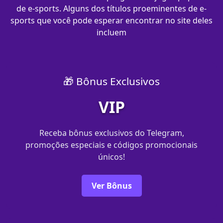
de e-sports. Alguns dos títulos proeminentes de e-
sports que você pode esperar encontrar no site deles
incluem
🎁 Bônus Exclusivos
VIP
Receba bônus exclusivos do Telegram,
promoções especiais e códigos promocionais
únicos!
Ver Bônus