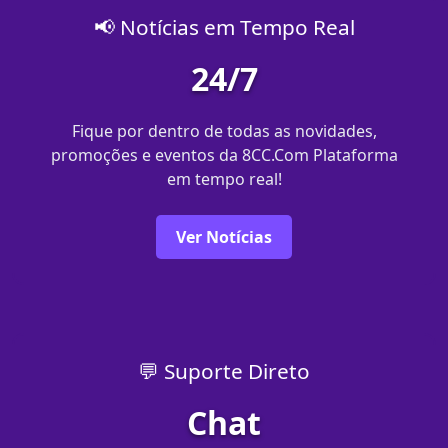
📢 Notícias em Tempo Real
24/7
Fique por dentro de todas as novidades,
promoções e eventos da 8CC.Com Plataforma
em tempo real!
Ver Notícias
💬 Suporte Direto
Chat