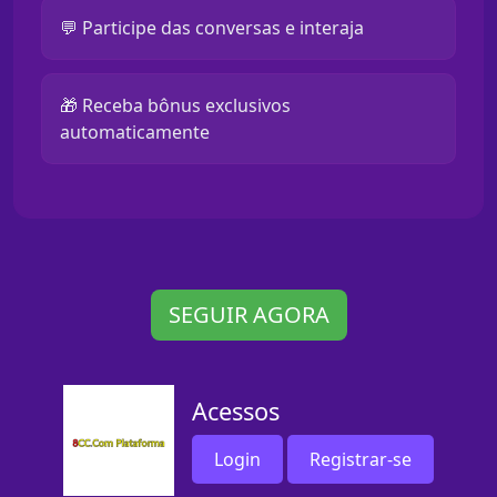
💬 Participe das conversas e interaja
🎁 Receba bônus exclusivos
automaticamente
SEGUIR AGORA
Acessos
Login
Registrar-se