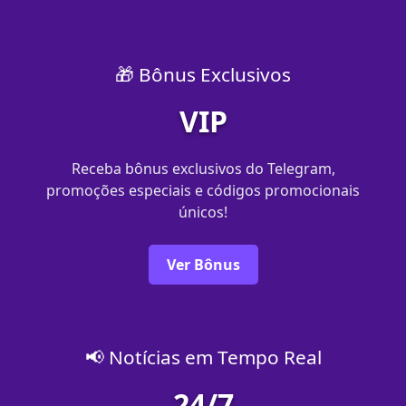
🎁 Bônus Exclusivos
VIP
Receba bônus exclusivos do Telegram,
promoções especiais e códigos promocionais
únicos!
Ver Bônus
📢 Notícias em Tempo Real
24/7