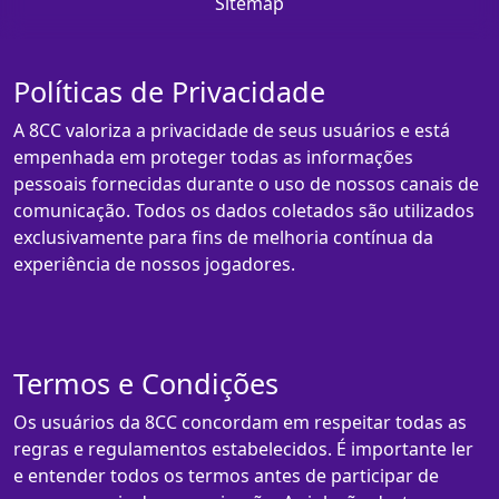
Sitemap
Políticas de Privacidade
A 8CC valoriza a privacidade de seus usuários e está
empenhada em proteger todas as informações
pessoais fornecidas durante o uso de nossos canais de
comunicação. Todos os dados coletados são utilizados
exclusivamente para fins de melhoria contínua da
experiência de nossos jogadores.
Termos e Condições
Os usuários da 8CC concordam em respeitar todas as
regras e regulamentos estabelecidos. É importante ler
e entender todos os termos antes de participar de