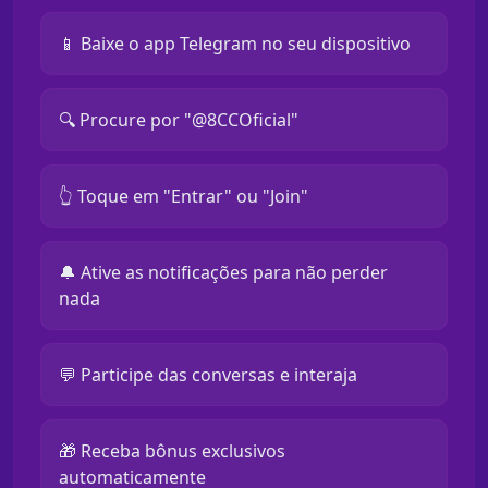
📱 Baixe o app Telegram no seu dispositivo
🔍 Procure por "@8CCOficial"
👆 Toque em "Entrar" ou "Join"
🔔 Ative as notificações para não perder
nada
💬 Participe das conversas e interaja
🎁 Receba bônus exclusivos
automaticamente