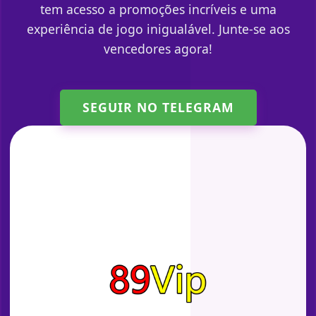
tem acesso a promoções incríveis e uma
experiência de jogo inigualável. Junte-se aos
vencedores agora!
SEGUIR NO TELEGRAM