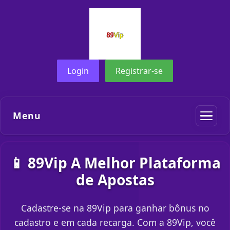
Login
Registrar-se
Menu
📱 89Vip A Melhor Plataforma
de Apostas
Cadastre-se na 89Vip para ganhar bônus no
cadastro e em cada recarga. Com a 89Vip, você