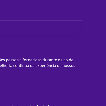
es pessoais fornecidas durante o uso de
elhoria contínua da experiência de nossos