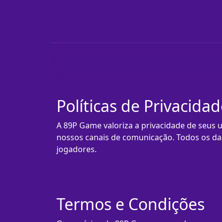
Políticas de Privacida
A 89P Game valoriza a privacidade de seus
nossos canais de comunicação. Todos os dad
jogadores.
Termos e Condições