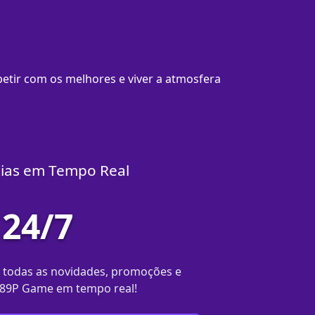
tir com os melhores e viver a atmosfera
cias em Tempo Real
24/7
e todas as novidades, promoções e
 89P Game em tempo real!