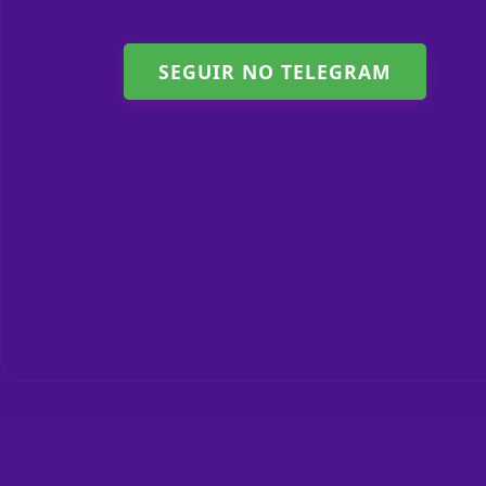
SEGUIR NO TELEGRAM