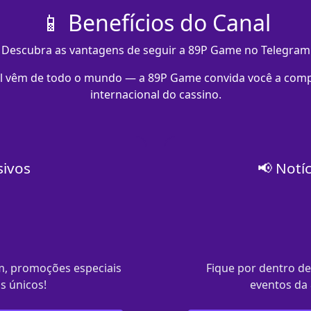
📱 Benefícios do Canal
Descubra as vantagens de seguir a 89P Game no Telegram
il vêm de todo o mundo — a 89P Game convida você a compe
internacional do cassino.
sivos
📢 Notí
m, promoções especiais
Fique por dentro d
s únicos!
eventos da