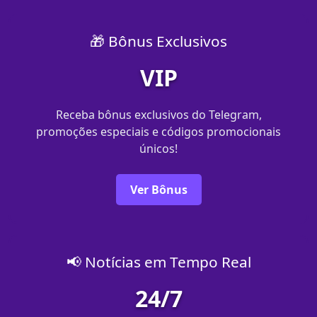
🎁 Bônus Exclusivos
VIP
Receba bônus exclusivos do Telegram,
promoções especiais e códigos promocionais
únicos!
Ver Bônus
📢 Notícias em Tempo Real
24/7