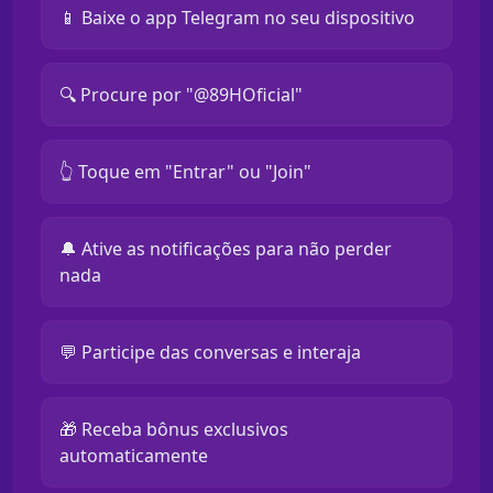
📱 Baixe o app Telegram no seu dispositivo
🔍 Procure por "@89HOficial"
👆 Toque em "Entrar" ou "Join"
🔔 Ative as notificações para não perder
nada
💬 Participe das conversas e interaja
🎁 Receba bônus exclusivos
automaticamente