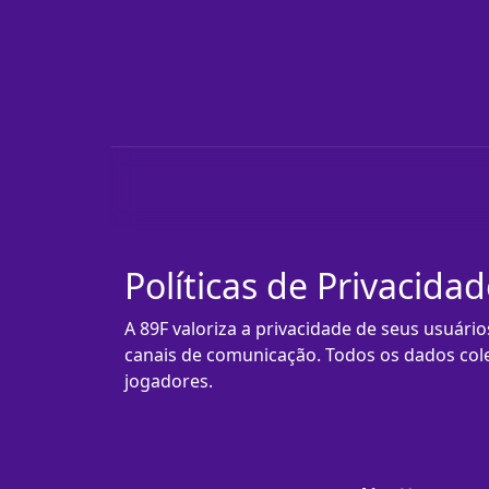
Políticas de Privacida
A 89F valoriza a privacidade de seus usuár
canais de comunicação. Todos os dados cole
jogadores.