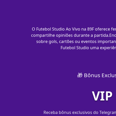
O Futebol Studio Ao Vivo na 89F oferece f
compartilhe opiniões durante a partida.Enqu
sobre gols, cartões ou eventos importan
Futebol Studio uma experiên
🎁 Bônus Exclu
VIP
Receba bônus exclusivos do Telegra