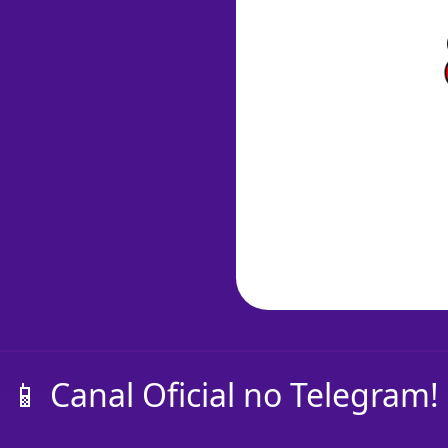
📱 Canal Oficial no Telegram!