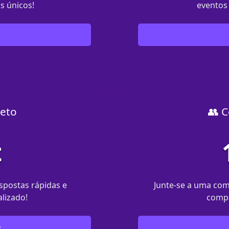
s únicos!
eventos
reto
👥 
t
espostas rápidas e
Junte-se a uma com
lizado!
compa
e