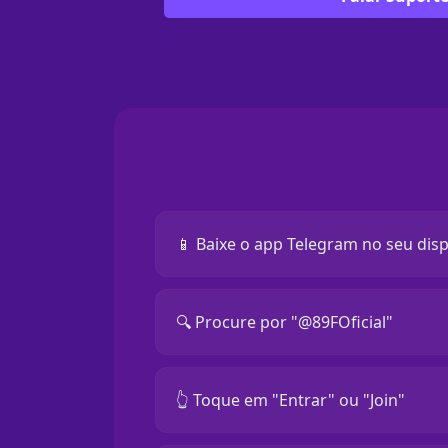
📱 Baixe o app Telegram no seu disp
🔍 Procure por "@89FOficial"
👆 Toque em "Entrar" ou "Join"