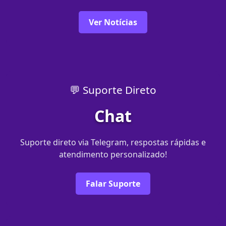
Ver Notícias
💬 Suporte Direto
Chat
Suporte direto via Telegram, respostas rápidas e
atendimento personalizado!
Falar Suporte