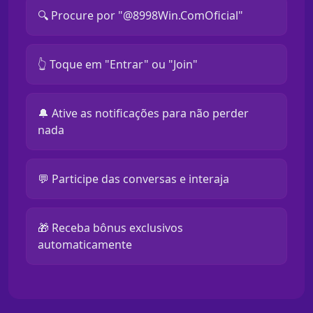
🔍 Procure por "@8998Win.ComOficial"
👆 Toque em "Entrar" ou "Join"
🔔 Ative as notificações para não perder
nada
💬 Participe das conversas e interaja
🎁 Receba bônus exclusivos
automaticamente