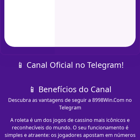
📱 Canal Oficial no Telegram!
📱 Benefícios do Canal
Descubra as vantagens de seguir a 8998Win.Com no
Telegram
A roleta é um dos jogos de cassino mais icônicos e
reconhecíveis do mundo. O seu funcionamento é
simples e atraente: os jogadores apostam em números