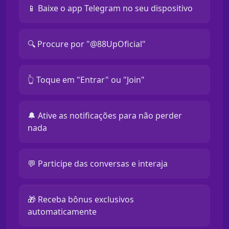
📱 Baixe o app Telegram no seu dispositivo
🔍 Procure por "@88UpOficial"
👆 Toque em "Entrar" ou "Join"
🔔 Ative as notificações para não perder
nada
💬 Participe das conversas e interaja
🎁 Receba bônus exclusivos
automaticamente