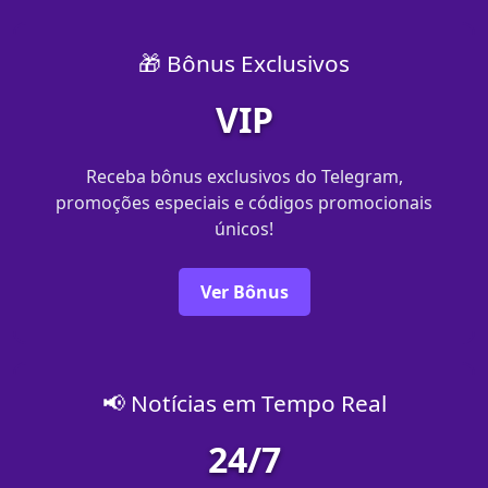
🎁 Bônus Exclusivos
VIP
Receba bônus exclusivos do Telegram,
promoções especiais e códigos promocionais
únicos!
Ver Bônus
📢 Notícias em Tempo Real
24/7