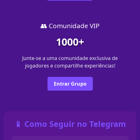
👥 Comunidade VIP
1000+
Junte-se a uma comunidade exclusiva de
jogadores e compartilhe experiências!
Entrar Grupo
📱 Como Seguir no Telegram