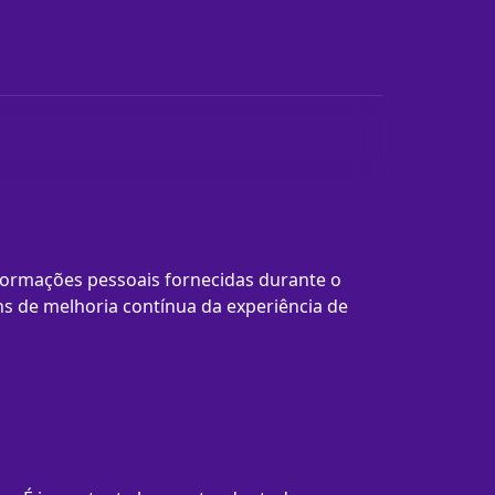
formações pessoais fornecidas durante o
ns de melhoria contínua da experiência de