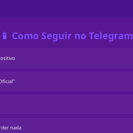
📱 Como Seguir no Telegram
ositivo
ficial"
erder nada