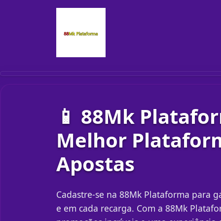
📱 88Mk Platafo
Melhor Platafor
Apostas
Cadastre-se na 88Mk Plataforma para g
e em cada recarga. Com a 88Mk Platafo