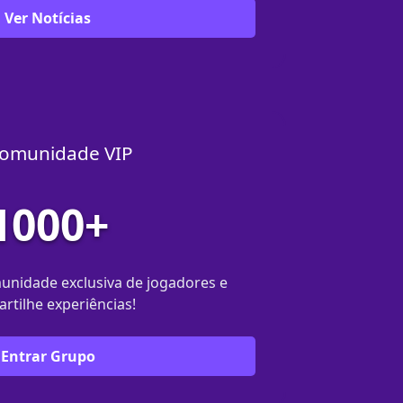
Ver Notícias
Comunidade VIP
1000+
unidade exclusiva de jogadores e
rtilhe experiências!
Entrar Grupo