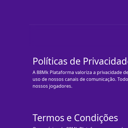
Políticas de Privacida
A 88Mk Plataforma valoriza a privacidade 
uso de nossos canais de comunicação. Todos
nossos jogadores.
Termos e Condições