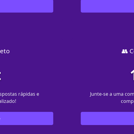
reto
👥 
t
espostas rápidas e
Junte-se a uma com
lizado!
compa
e