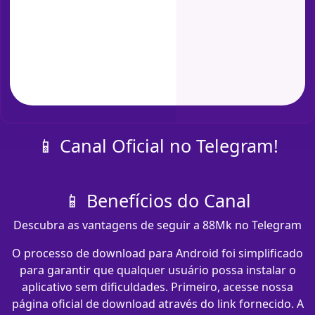
📱 Canal Oficial no Telegram!
📱 Benefícios do Canal
Descubra as vantagens de seguir a 88Mk no Telegram
O processo de download para Android foi simplificado
para garantir que qualquer usuário possa instalar o
aplicativo sem dificuldades. Primeiro, acesse nossa
página oficial de download através do link fornecido. A