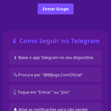
Entrar Grupo
📱 Como Seguir no Telegram
📱 Baixe o app Telegram no seu dispositivo
🔍 Procure por "@88Jogo.ComOficial"
👆 Toque em "Entrar" ou "Join"
🔔 Ative as notificações para não perder