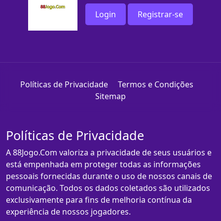
Login
Registrar-se
Políticas de Privacidade
Termos e Condições
Sitemap
Políticas de Privacidade
A 88Jogo.Com valoriza a privacidade de seus usuários e
está empenhada em proteger todas as informações
pessoais fornecidas durante o uso de nossos canais de
comunicação. Todos os dados coletados são utilizados
exclusivamente para fins de melhoria contínua da
experiência de nossos jogadores.