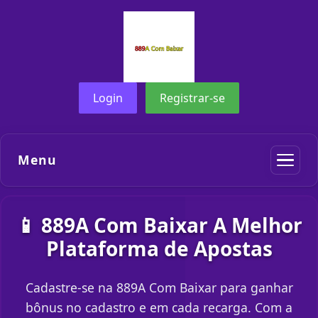
Login
Registrar-se
Menu
📱 889A Com Baixar A Melhor
Plataforma de Apostas
Cadastre-se na 889A Com Baixar para ganhar
bônus no cadastro e em cada recarga. Com a