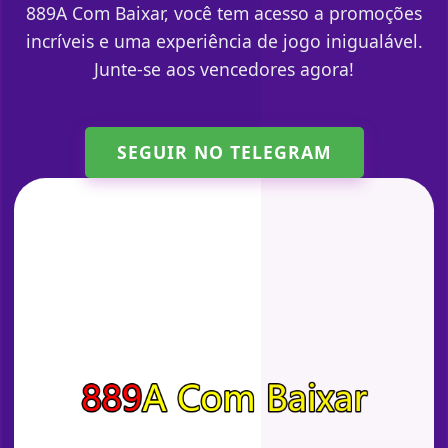
889A Com Baixar, você tem acesso a promoções
incríveis e uma experiência de jogo inigualável.
Junte-se aos vencedores agora!
SEGUIR NO TELEGRAM