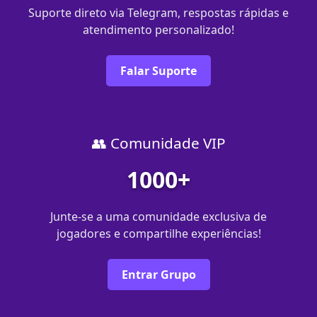
Suporte direto via Telegram, respostas rápidas e
atendimento personalizado!
Falar Suporte
👥 Comunidade VIP
1000+
Junte-se a uma comunidade exclusiva de
jogadores e compartilhe experiências!
Entrar Grupo