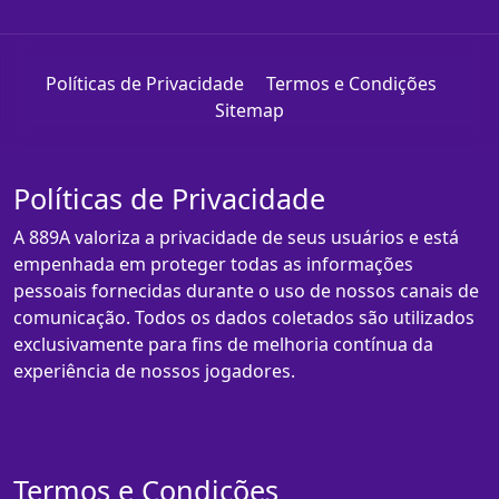
Políticas de Privacidade
Termos e Condições
Sitemap
Políticas de Privacidade
A 889A valoriza a privacidade de seus usuários e está
empenhada em proteger todas as informações
pessoais fornecidas durante o uso de nossos canais de
comunicação. Todos os dados coletados são utilizados
exclusivamente para fins de melhoria contínua da
experiência de nossos jogadores.
Termos e Condições