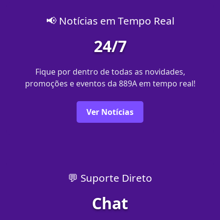
📢 Notícias em Tempo Real
24/7
Fique por dentro de todas as novidades,
promoções e eventos da 889A em tempo real!
Ver Notícias
💬 Suporte Direto
Chat