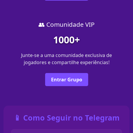
👥 Comunidade VIP
1000+
Junte-se a uma comunidade exclusiva de
jogadores e compartilhe experiências!
Entrar Grupo
📱 Como Seguir no Telegram