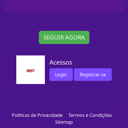
SEGUIR AGORA
Acessos
Login
Registrar-se
Políticas de Privacidade
Termos e Condições
Sitemap