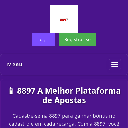
Login
Registrar-se
Menu
📱 8897 A Melhor Plataforma
de Apostas
Cadastre-se na 8897 para ganhar bônus no
cadastro e em cada recarga. Com a 8897, você