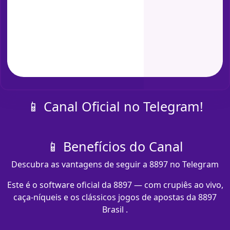
📱 Canal Oficial no Telegram!
📱 Benefícios do Canal
Descubra as vantagens de seguir a 8897 no Telegram
Este é o software oficial da 8897 — com crupiês ao vivo,
caça-níqueis e os clássicos jogos de apostas da 8897
Brasil .