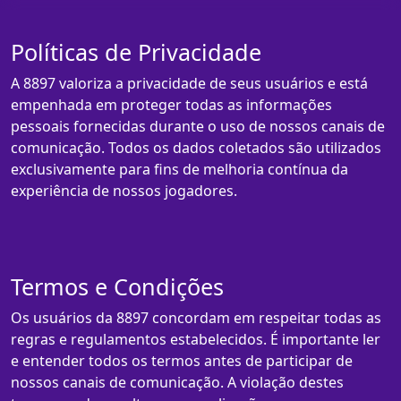
Políticas de Privacidade
A 8897 valoriza a privacidade de seus usuários e está
empenhada em proteger todas as informações
pessoais fornecidas durante o uso de nossos canais de
comunicação. Todos os dados coletados são utilizados
exclusivamente para fins de melhoria contínua da
experiência de nossos jogadores.
Termos e Condições
Os usuários da 8897 concordam em respeitar todas as
regras e regulamentos estabelecidos. É importante ler
e entender todos os termos antes de participar de
nossos canais de comunicação. A violação destes