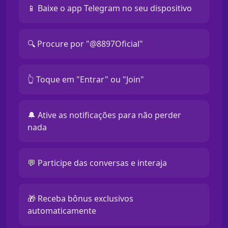
📱 Baixe o app Telegram no seu dispositivo
🔍 Procure por "@8897Oficial"
👆 Toque em "Entrar" ou "Join"
🔔 Ative as notificações para não perder
nada
💬 Participe das conversas e interaja
🎁 Receba bônus exclusivos
automaticamente