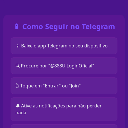
📱 Como Seguir no Telegram
📱 Baixe o app Telegram no seu dispositivo
🔍 Procure por "@888U LoginOficial"
👆 Toque em "Entrar" ou "Join"
🔔 Ative as notificações para não perder
nada