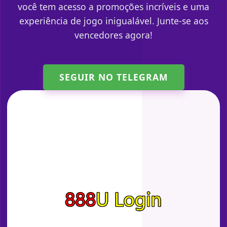
você tem acesso a promoções incríveis e uma
experiência de jogo inigualável. Junte-se aos
vencedores agora!
SEGUIR NO TELEGRAM