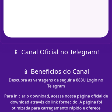
📱 Canal Oficial no Telegram!
📱 Benefícios do Canal
Descubra as vantagens de seguir a 888U Login no
Telegram
Para iniciar o download, acesse nossa página oficial de
download através do link fornecido. A página foi
otimizada para carregamento rápido e oferece