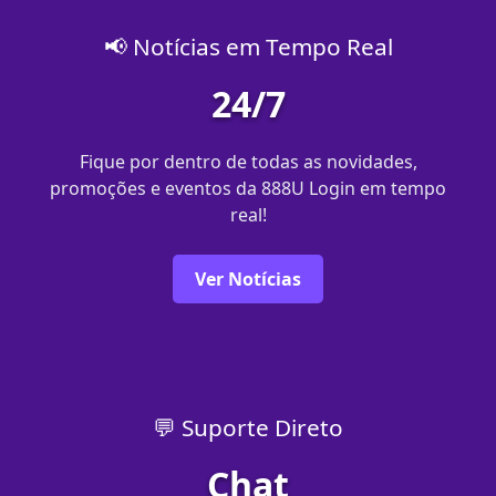
📢 Notícias em Tempo Real
24/7
Fique por dentro de todas as novidades,
promoções e eventos da 888U Login em tempo
real!
Ver Notícias
💬 Suporte Direto
Chat