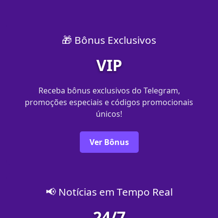
🎁 Bônus Exclusivos
VIP
Receba bônus exclusivos do Telegram,
promoções especiais e códigos promocionais
únicos!
Ver Bônus
📢 Notícias em Tempo Real
24/7