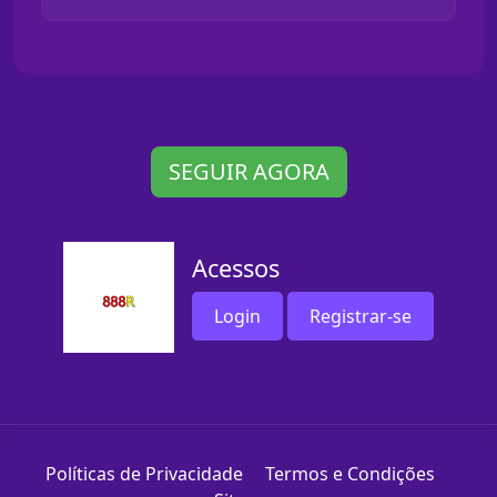
SEGUIR AGORA
Acessos
Login
Registrar-se
Políticas de Privacidade
Termos e Condições