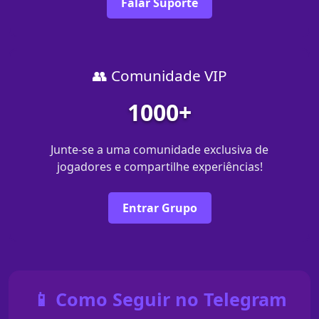
Falar Suporte
👥 Comunidade VIP
1000+
Junte-se a uma comunidade exclusiva de
jogadores e compartilhe experiências!
Entrar Grupo
📱 Como Seguir no Telegram