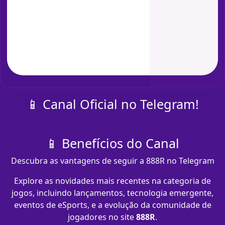
📱 Canal Oficial no Telegram!
📱 Benefícios do Canal
Descubra as vantagens de seguir a 888R no Telegram
Explore as novidades mais recentes na categoria de
jogos, incluindo lançamentos, tecnologia emergente,
eventos de eSports, e a evolução da comunidade de
jogadores no site
888R
.