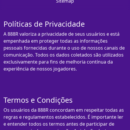
Sitemap
Políticas de Privacidade
A 888R valoriza a privacidade de seus usuários e está
empenhada em proteger todas as informações
pessoais fornecidas durante o uso de nossos canais de
comunicação. Todos os dados coletados são utilizados
exclusivamente para fins de melhoria contínua da
experiência de nossos jogadores.
Termos e Condições
Os usuários da 888R concordam em respeitar todas as
regras e regulamentos estabelecidos. É importante ler
e entender todos os termos antes de participar de