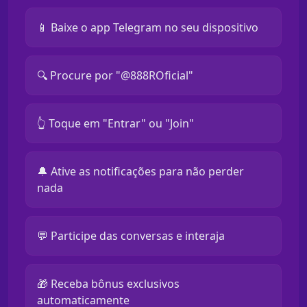
📱 Baixe o app Telegram no seu dispositivo
🔍 Procure por "@888ROficial"
👆 Toque em "Entrar" ou "Join"
🔔 Ative as notificações para não perder
nada
💬 Participe das conversas e interaja
🎁 Receba bônus exclusivos
automaticamente