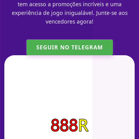
tem acesso a promoções incríveis e uma
experiência de jogo inigualável. Junte-se aos
vencedores agora!
SEGUIR NO TELEGRAM