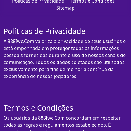
Políticas de Privacidade
Termos e Condições
Sitemap
Políticas de Privacidade
A 888Iwc.Com valoriza a privacidade de seus usuários e
está empenhada em proteger todas as informações
pessoais fornecidas durante o uso de nossos canais de
comunicação. Todos os dados coletados são utilizados
exclusivamente para fins de melhoria contínua da
experiência de nossos jogadores.
Termos e Condições
Os usuários da 888Iwc.Com concordam em respeitar
todas as regras e regulamentos estabelecidos. É