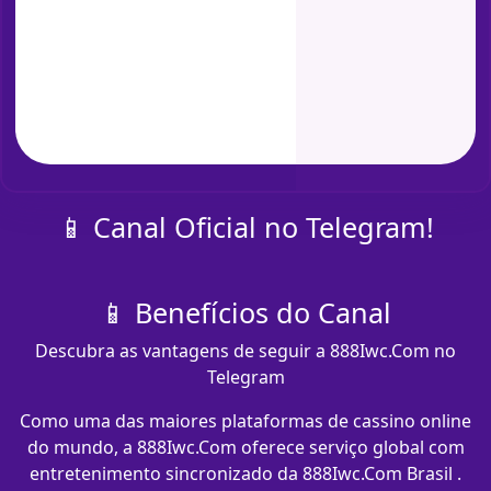
📱 Canal Oficial no Telegram!
📱 Benefícios do Canal
Descubra as vantagens de seguir a 888Iwc.Com no
Telegram
Como uma das maiores plataformas de cassino online
do mundo, a 888Iwc.Com oferece serviço global com
entretenimento sincronizado da 888Iwc.Com Brasil .