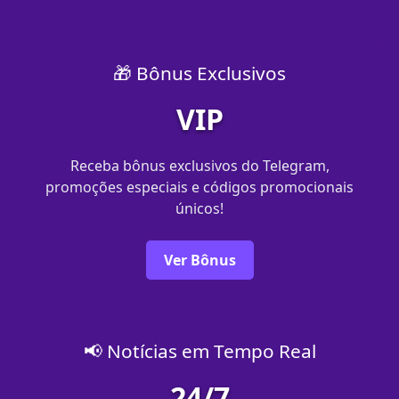
🎁 Bônus Exclusivos
VIP
Receba bônus exclusivos do Telegram,
promoções especiais e códigos promocionais
únicos!
Ver Bônus
📢 Notícias em Tempo Real
24/7