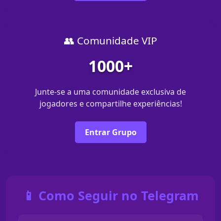
👥 Comunidade VIP
1000+
Junte-se a uma comunidade exclusiva de
jogadores e compartilhe experiências!
Entrar Grupo
📱 Como Seguir no Telegram