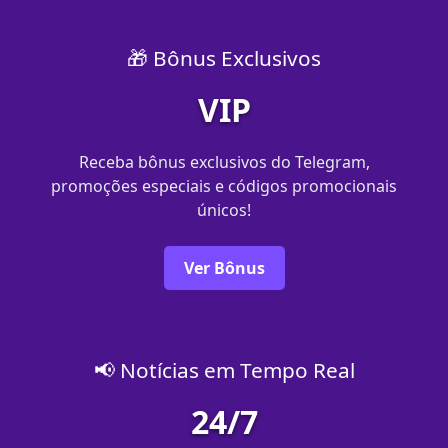
🎁 Bônus Exclusivos
VIP
Receba bônus exclusivos do Telegram,
promoções especiais e códigos promocionais
únicos!
Ver Bônus
📢 Notícias em Tempo Real
24/7