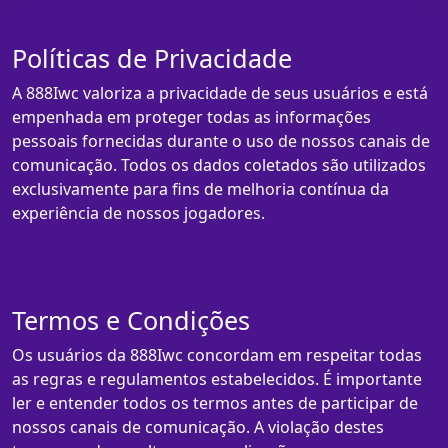
Políticas de Privacidade
A 888Iwc valoriza a privacidade de seus usuários e está
empenhada em proteger todas as informações
pessoais fornecidas durante o uso de nossos canais de
comunicação. Todos os dados coletados são utilizados
exclusivamente para fins de melhoria contínua da
experiência de nossos jogadores.
Termos e Condições
Os usuários da 888Iwc concordam em respeitar todas
as regras e regulamentos estabelecidos. É importante
ler e entender todos os termos antes de participar de
nossos canais de comunicação. A violação destes