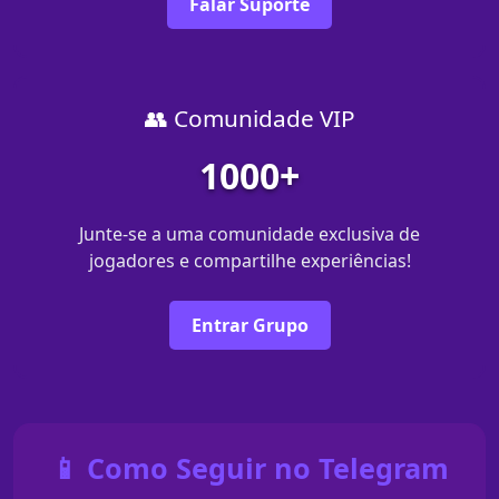
Falar Suporte
👥 Comunidade VIP
1000+
Junte-se a uma comunidade exclusiva de
jogadores e compartilhe experiências!
Entrar Grupo
📱 Como Seguir no Telegram