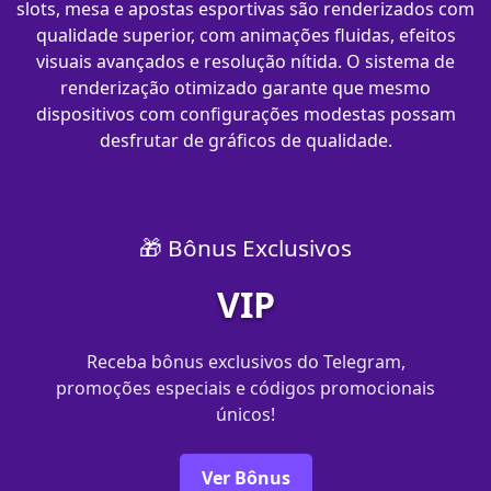
slots, mesa e apostas esportivas são renderizados com
qualidade superior, com animações fluidas, efeitos
visuais avançados e resolução nítida. O sistema de
renderização otimizado garante que mesmo
dispositivos com configurações modestas possam
desfrutar de gráficos de qualidade.
🎁 Bônus Exclusivos
VIP
Receba bônus exclusivos do Telegram,
promoções especiais e códigos promocionais
únicos!
Ver Bônus