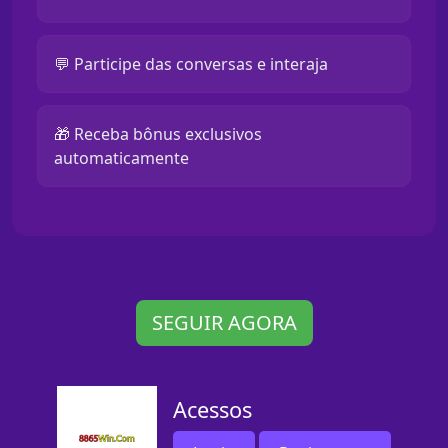
💬 Participe das conversas e interaja
🎁 Receba bônus exclusivos
automaticamente
SEGUIR AGORA
Acessos