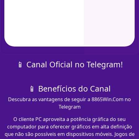
📱 Canal Oficial no Telegram!
📱 Benefícios do Canal
Descubra as vantagens de seguir a 8865Win.Com no
Telegram
O cliente PC aproveita a potência gráfica do seu
computador para oferecer gráficos em alta definição
que não são possíveis em dispositivos móveis. Jogos de