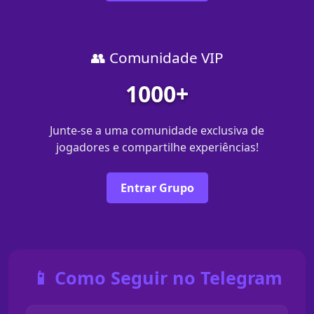
👥 Comunidade VIP
1000+
Junte-se a uma comunidade exclusiva de
jogadores e compartilhe experiências!
Entrar Grupo
📱 Como Seguir no Telegram