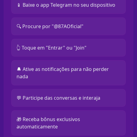
📱 Baixe o app Telegram no seu dispositivo
🔍 Procure por "@87AOficial"
👆 Toque em "Entrar" ou "Join"
🔔 Ative as notificações para não perder
nada
💬 Participe das conversas e interaja
🎁 Receba bônus exclusivos
automaticamente