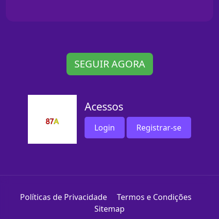
SEGUIR AGORA
Acessos
Login
Registrar-se
Políticas de Privacidade
Termos e Condições
Sitemap