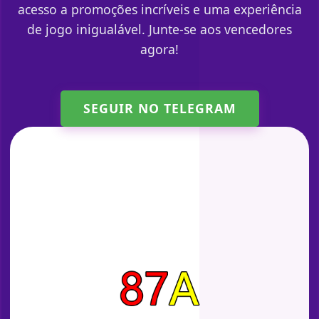
acesso a promoções incríveis e uma experiência
de jogo inigualável. Junte-se aos vencedores
agora!
SEGUIR NO TELEGRAM