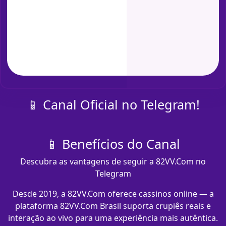
📱 Canal Oficial no Telegram!
📱 Benefícios do Canal
Descubra as vantagens de seguir a 82VV.Com no
Telegram
Desde 2019, a 82VV.Com oferece cassinos online — a
plataforma 82VV.Com Brasil suporta crupiês reais e
interação ao vivo para uma experiência mais autêntica.