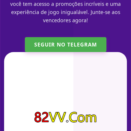
você tem acesso a promoções incríveis e uma
experiência de jogo inigualável. Junte-se aos
vencedores agora!
SEGUIR NO TELEGRAM