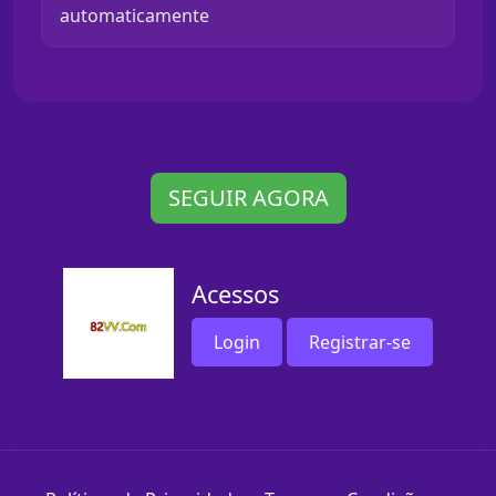
automaticamente
SEGUIR AGORA
Acessos
Login
Registrar-se