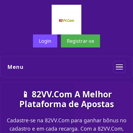
Login
Registrar-se
Menu
📱 82VV.Com A Melhor
Plataforma de Apostas
Cadastre-se na 82VV.Com para ganhar bônus no
cadastro e em cada recarga. Com a 82VV.Com,