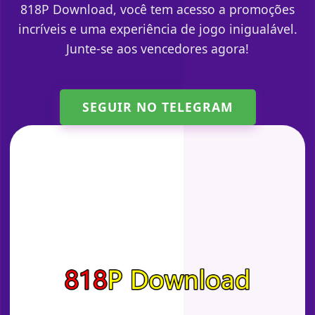
818P Download, você tem acesso a promoções
incríveis e uma experiência de jogo inigualável.
Junte-se aos vencedores agora!
SEGUIR NO TELEGRAM