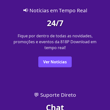
📢 Notícias em Tempo Real
24/7
Fique por dentro de todas as novidades,
promoções e eventos da 818P Download em
tempo real!
Ver Notícias
💬 Suporte Direto
Chat