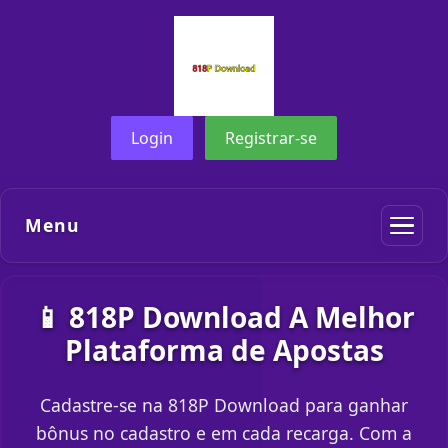
Login
Registrar-se
Menu
📱 818P Download A Melhor
Plataforma de Apostas
Cadastre-se na 818P Download para ganhar
bônus no cadastro e em cada recarga. Com a