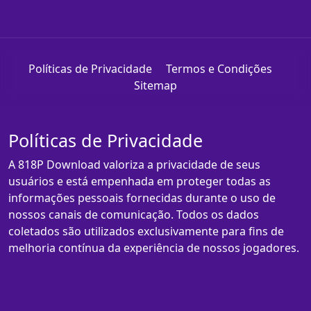
Políticas de Privacidade
Termos e Condições
Sitemap
Políticas de Privacidade
A 818P Download valoriza a privacidade de seus
usuários e está empenhada em proteger todas as
informações pessoais fornecidas durante o uso de
nossos canais de comunicação. Todos os dados
coletados são utilizados exclusivamente para fins de
melhoria contínua da experiência de nossos jogadores.