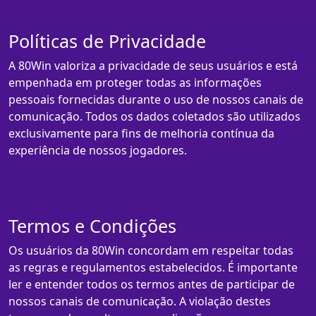
Políticas de Privacidade
A 80Win valoriza a privacidade de seus usuários e está
empenhada em proteger todas as informações
pessoais fornecidas durante o uso de nossos canais de
comunicação. Todos os dados coletados são utilizados
exclusivamente para fins de melhoria contínua da
experiência de nossos jogadores.
Termos e Condições
Os usuários da 80Win concordam em respeitar todas
as regras e regulamentos estabelecidos. É importante
ler e entender todos os termos antes de participar de
nossos canais de comunicação. A violação destes