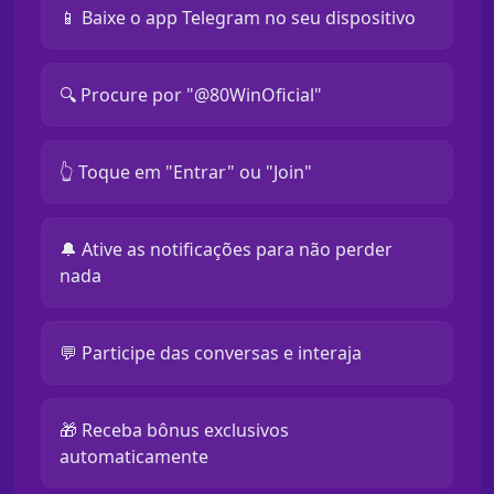
📱 Baixe o app Telegram no seu dispositivo
🔍 Procure por "@80WinOficial"
👆 Toque em "Entrar" ou "Join"
🔔 Ative as notificações para não perder
nada
💬 Participe das conversas e interaja
🎁 Receba bônus exclusivos
automaticamente