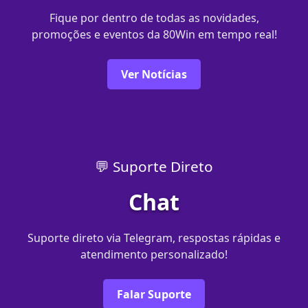
Fique por dentro de todas as novidades,
promoções e eventos da 80Win em tempo real!
Ver Notícias
💬 Suporte Direto
Chat
Suporte direto via Telegram, respostas rápidas e
atendimento personalizado!
Falar Suporte