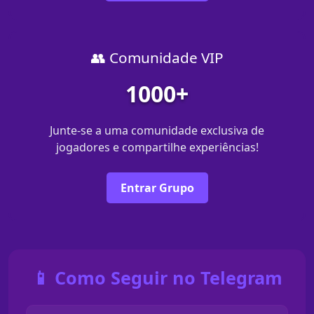
👥 Comunidade VIP
1000+
Junte-se a uma comunidade exclusiva de
jogadores e compartilhe experiências!
Entrar Grupo
📱 Como Seguir no Telegram