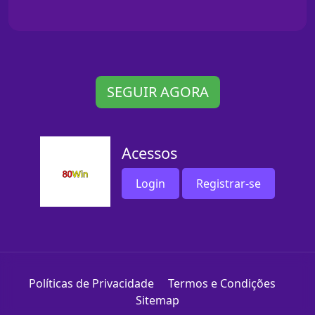
SEGUIR AGORA
Acessos
Login
Registrar-se
Políticas de Privacidade
Termos e Condições
Sitemap