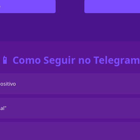
e
📱 Como Seguir no Telegram
ositivo
al"