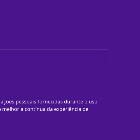
ações pessoais fornecidas durante o uso
e melhoria contínua da experiência de