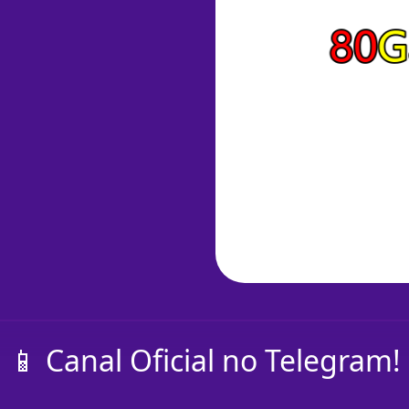
📱 Canal Oficial no Telegram!