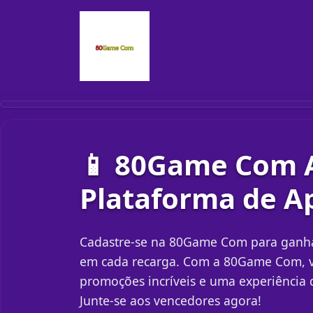
📱 80Game Com 
Plataforma de A
Cadastre-se na 80Game Com para ganha
em cada recarga. Com a 80Game Com, v
promoções incríveis e uma experiência d
Junte-se aos vencedores agora!