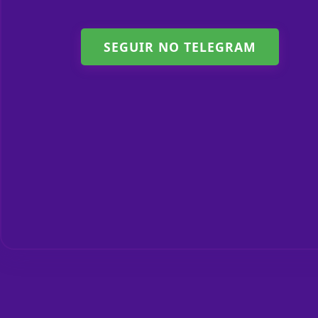
SEGUIR NO TELEGRAM