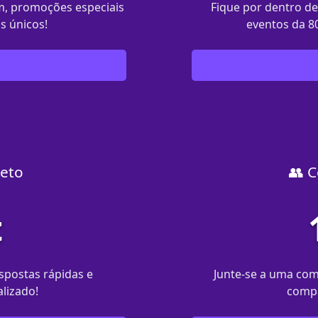
m, promoções especiais
Fique por dentro d
s únicos!
eventos da 
reto
👥 
t
espostas rápidas e
Junte-se a uma com
lizado!
compa