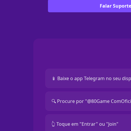
Falar Suport
📱 Baixe o app Telegram no seu disp
🔍 Procure por "@80Game ComOfici
👆 Toque em "Entrar" ou "Join"