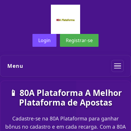
Login
Registrar-se
Menu
📱 80A Plataforma A Melhor
Plataforma de Apostas
Cadastre-se na 80A Plataforma para ganhar
bônus no cadastro e em cada recarga. Com a 80A