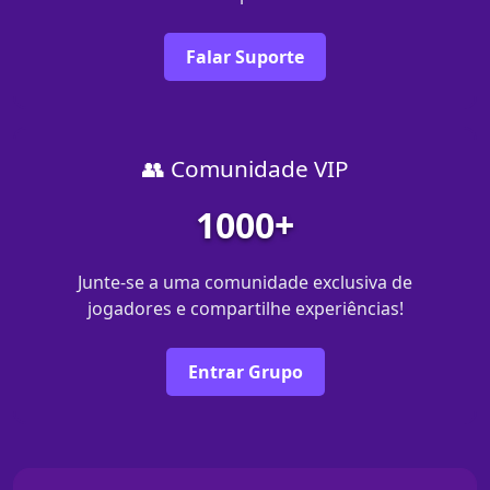
Falar Suporte
👥 Comunidade VIP
1000+
Junte-se a uma comunidade exclusiva de
jogadores e compartilhe experiências!
Entrar Grupo