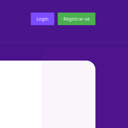
Login
Registrar-se