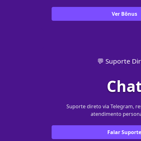
Ver Bônus
💬 Suporte Di
Cha
Suporte direto via Telegram, r
atendimento persona
Falar Suport