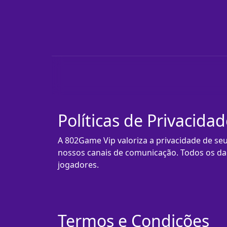
Políticas de Privacida
A 802Game Vip valoriza a privacidade de s
nossos canais de comunicação. Todos os dad
jogadores.
Termos e Condições