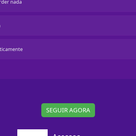
erder nada
a
aticamente
SEGUIR AGORA