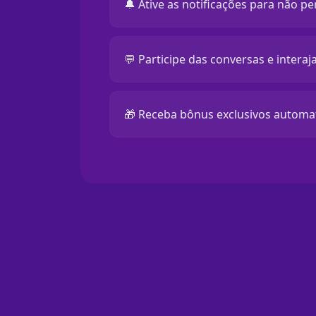
🔔 Ative as notificações para não p
💬 Participe das conversas e interaj
🎁 Receba bônus exclusivos autom