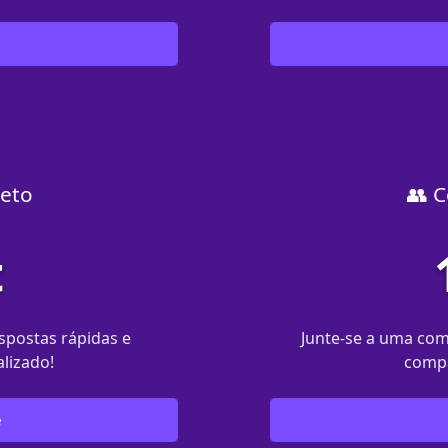
reto
👥 
t
espostas rápidas e
Junte-se a uma com
lizado!
compa
e