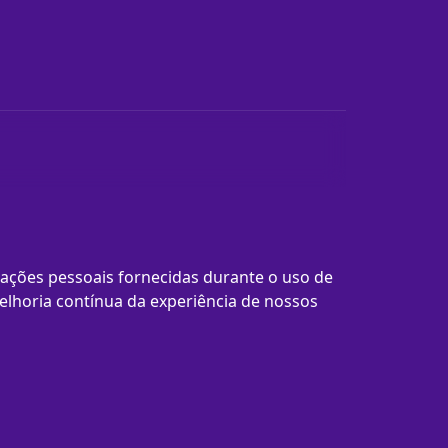
ações pessoais fornecidas durante o uso de
elhoria contínua da experiência de nossos