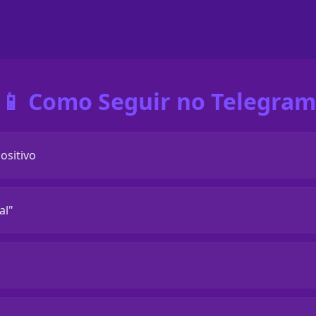
📱 Como Seguir no Telegram
ositivo
al"