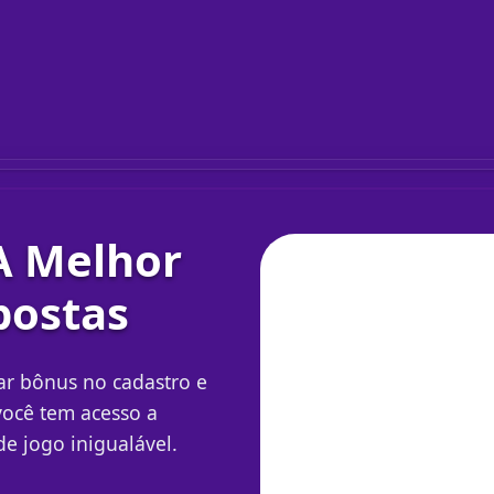
A Melhor
postas
r bônus no cadastro e
ocê tem acesso a
e jogo inigualável.