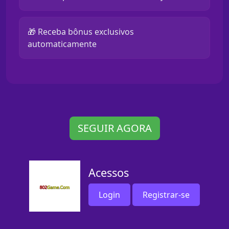
🎁 Receba bônus exclusivos
automaticamente
SEGUIR AGORA
Acessos
Login
Registrar-se