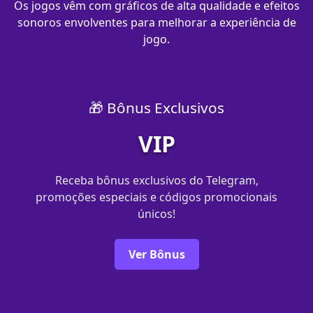
Os jogos vêm com gráficos de alta qualidade e efeitos
sonoros envolventes para melhorar a experiência de
jogo.
🎁 Bônus Exclusivos
VIP
Receba bônus exclusivos do Telegram,
promoções especiais e códigos promocionais
únicos!
Ver Bônus