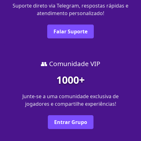
Suporte direto via Telegram, respostas rápidas e
atendimento personalizado!
Falar Suporte
👥 Comunidade VIP
1000+
Junte-se a uma comunidade exclusiva de
jogadores e compartilhe experiências!
Entrar Grupo