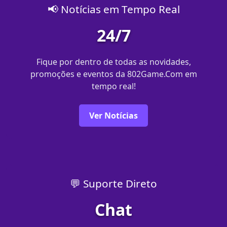
📢 Notícias em Tempo Real
24/7
Fique por dentro de todas as novidades,
promoções e eventos da 802Game.Com em
tempo real!
Ver Notícias
💬 Suporte Direto
Chat