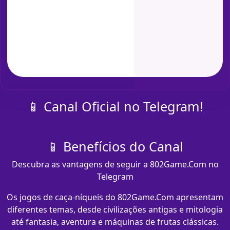
📱 Canal Oficial no Telegram!
📱 Benefícios do Canal
Descubra as vantagens de seguir a 802Game.Com no
Telegram
Os jogos de caça-níqueis do 802Game.Com apresentam
diferentes temas, desde civilizações antigas e mitologia
até fantasia, aventura e máquinas de frutas clássicas.