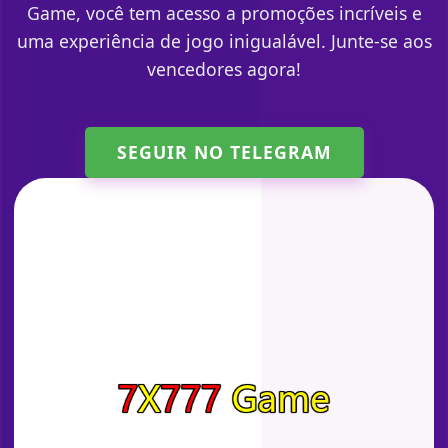
Game, você tem acesso a promoções incríveis e
uma experiência de jogo inigualável. Junte-se aos
vencedores agora!
SEGUIR NO TELEGRAM