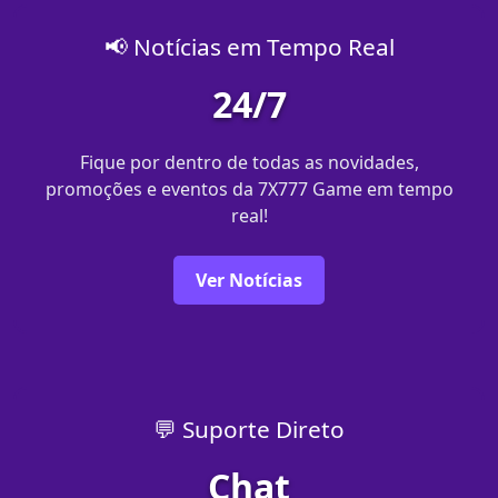
📢 Notícias em Tempo Real
24/7
Fique por dentro de todas as novidades,
promoções e eventos da 7X777 Game em tempo
real!
Ver Notícias
💬 Suporte Direto
Chat