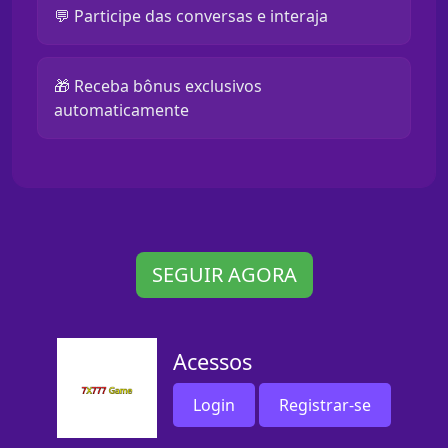
💬 Participe das conversas e interaja
🎁 Receba bônus exclusivos
automaticamente
SEGUIR AGORA
Acessos
Login
Registrar-se