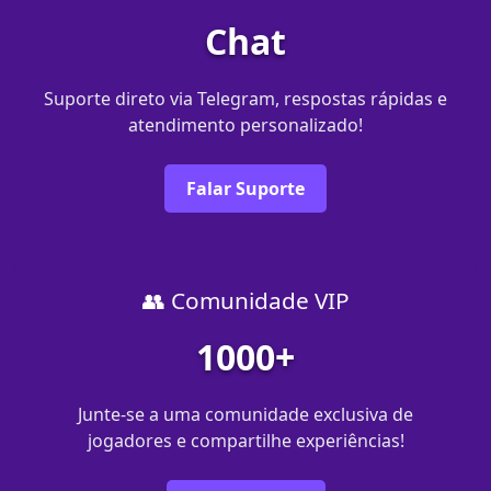
Chat
Suporte direto via Telegram, respostas rápidas e
atendimento personalizado!
Falar Suporte
👥 Comunidade VIP
1000+
Junte-se a uma comunidade exclusiva de
jogadores e compartilhe experiências!