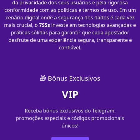
da privacidade dos seus usuários e pela rigorosa
conformidade com as políticas e termos de uso. Em um
cenário digital onde a segurança dos dados é cada vez
mais crucial, o
7SSs
investe em tecnologias avançadas e
práticas sólidas para garantir que cada apostador
desfrute de uma experiência segura, transparente e
confiável.
🎁 Bônus Exclusivos
VIP
Receba bônus exclusivos do Telegram,
promoções especiais e códigos promocionais
únicos!