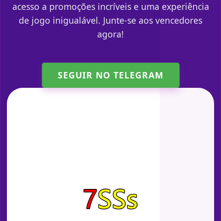
acesso a promoções incríveis e uma experiência
de jogo inigualável. Junte-se aos vencedores
agora!
SEGUIR NO TELEGRAM