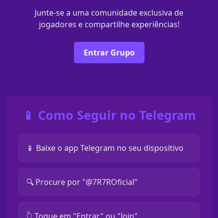
Junte-se a uma comunidade exclusiva de
jogadores e compartilhe experiências!
Entrar Grupo
📱 Como Seguir no Telegram
📱 Baixe o app Telegram no seu dispositivo
🔍 Procure por "@7R7ROficial"
👆 Toque em "Entrar" ou "Join"