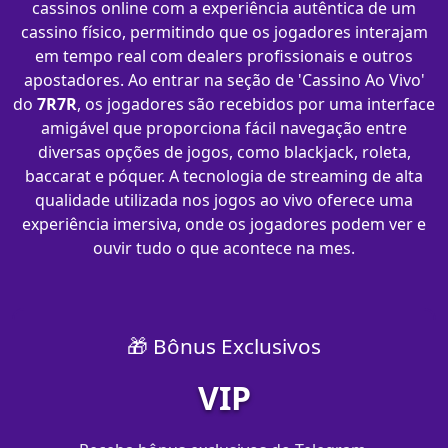
cassinos online com a experiência autêntica de um
cassino físico, permitindo que os jogadores interajam
em tempo real com dealers profissionais e outros
apostadores. Ao entrar na seção de 'Cassino Ao Vivo'
do
7R7R
, os jogadores são recebidos por uma interface
amigável que proporciona fácil navegação entre
diversas opções de jogos, como blackjack, roleta,
baccarat e póquer. A tecnologia de streaming de alta
qualidade utilizada nos jogos ao vivo oferece uma
experiência imersiva, onde os jogadores podem ver e
ouvir tudo o que acontece na mes.
🎁 Bônus Exclusivos
VIP