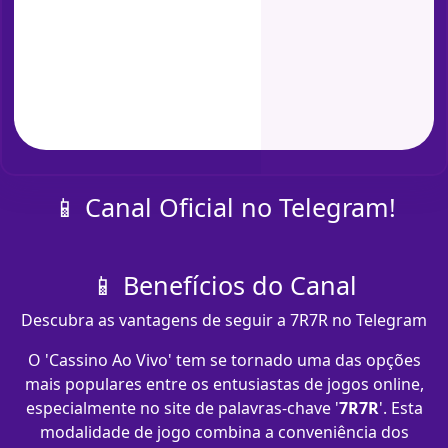
📱 Canal Oficial no Telegram!
📱 Benefícios do Canal
Descubra as vantagens de seguir a 7R7R no Telegram
O 'Cassino Ao Vivo' tem se tornado uma das opções
mais populares entre os entusiastas de jogos online,
especialmente no site de palavras-chave '
7R7R
'. Esta
modalidade de jogo combina a conveniência dos