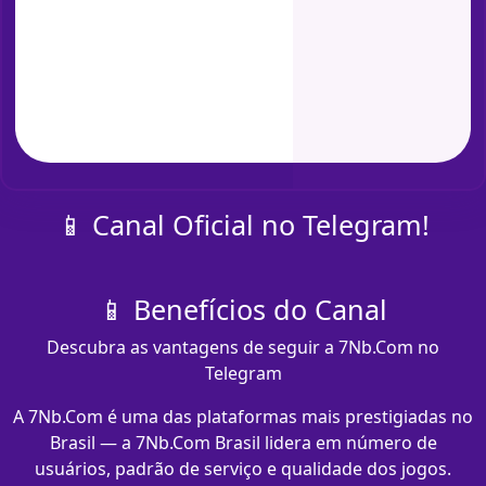
📱 Canal Oficial no Telegram!
📱 Benefícios do Canal
Descubra as vantagens de seguir a 7Nb.Com no
Telegram
A 7Nb.Com é uma das plataformas mais prestigiadas no
Brasil — a 7Nb.Com Brasil lidera em número de
usuários, padrão de serviço e qualidade dos jogos.