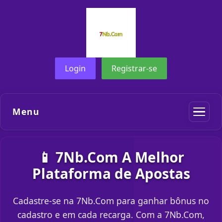
Login
Registrar-se
Menu
📱 7Nb.Com A Melhor
Plataforma de Apostas
Cadastre-se na 7Nb.Com para ganhar bônus no
cadastro e em cada recarga. Com a 7Nb.Com,