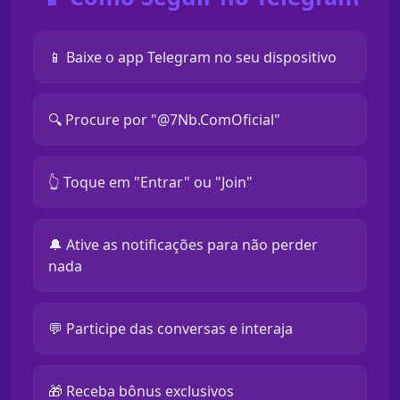
📱 Baixe o app Telegram no seu dispositivo
🔍 Procure por "@7Nb.ComOficial"
👆 Toque em "Entrar" ou "Join"
🔔 Ative as notificações para não perder
nada
💬 Participe das conversas e interaja
🎁 Receba bônus exclusivos