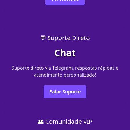
💬 Suporte Direto
Chat
Suporte direto via Telegram, respostas rápidas e
atendimento personalizado!
Falar Suporte
👥 Comunidade VIP