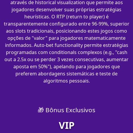
através de historical visualization que permite aos
jogadores desenvolver suas próprias estratégias
heurísticas. O RTP (return to player) é
transparentemente configurado entre 96-99%, superior
aos slots tradicionais, posicionando estes jogos como
opções de "valor" para jogadores matematicamente
informados. Auto-bet functionality permite estratégias
programadas com conditionals complexos (e.g., "cash
out a 2.5x ou se perder 3 vezes consecutivas, aumentar
aposta em 50%"), apelando para jogadores que
preferem abordagens sistemáticas e teste de
algoritmos pessoais.
🎁 Bônus Exclusivos
VIP