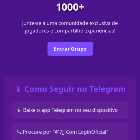
1000+
Junte-se a uma comunidade exclusiva de
jogadores e compartilhe experiências!
Entrar Grupo
📱 Como Seguir no Telegram
📱 Baixe o app Telegram no seu dispositivo
🔍 Procure por "@7JJ Com LoginOficial"