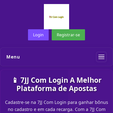
Login
Registrar-se
Menu
📱 7JJ Com Login A Melhor
Plataforma de Apostas
Cadastre-se na 7JJ Com Login para ganhar bônus
no cadastro e em cada recarga. Com a 7JJ Com