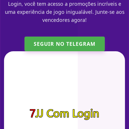
Login, você tem acesso a promoções incríveis e
uma experiência de jogo inigualável. Junte-se aos
vencedores agora!
SEGUIR NO TELEGRAM