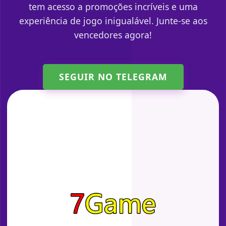
tem acesso a promoções incríveis e uma
experiência de jogo inigualável. Junte-se aos
vencedores agora!
SEGUIR NO TELEGRAM