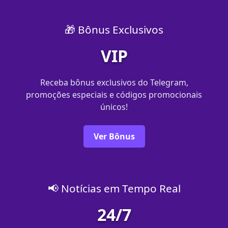
🎁 Bônus Exclusivos
VIP
Receba bônus exclusivos do Telegram,
promoções especiais e códigos promocionais
únicos!
Ver Bônus
📢 Notícias em Tempo Real
24/7