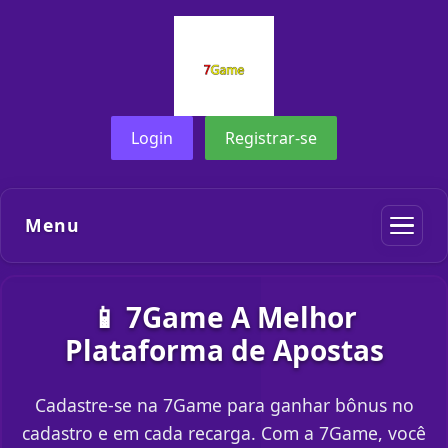
Login
Registrar-se
Menu
📱 7Game A Melhor
Plataforma de Apostas
Cadastre-se na 7Game para ganhar bônus no
cadastro e em cada recarga. Com a 7Game, você