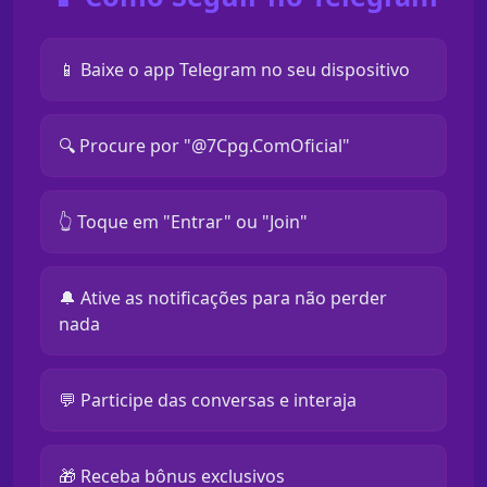
📱 Baixe o app Telegram no seu dispositivo
🔍 Procure por "@7Cpg.ComOficial"
👆 Toque em "Entrar" ou "Join"
🔔 Ative as notificações para não perder
nada
💬 Participe das conversas e interaja
🎁 Receba bônus exclusivos