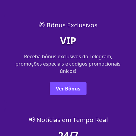
🎁 Bônus Exclusivos
VIP
Receba bônus exclusivos do Telegram,
promoções especiais e códigos promocionais
únicos!
Ver Bônus
📢 Notícias em Tempo Real
24/7