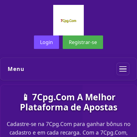
Login
Registrar-se
Menu
📱 7Cpg.Com A Melhor
Plataforma de Apostas
Cadastre-se na 7Cpg.Com para ganhar bônus no
cadastro e em cada recarga. Com a 7Cpg.Com,