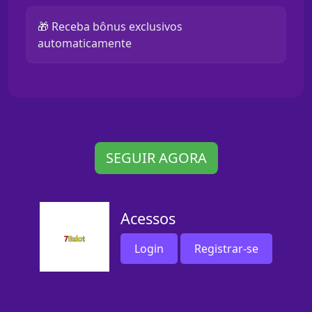
🎁 Receba bônus exclusivos
automaticamente
SEGUIR AGORA
Acessos
Login
Registrar-se