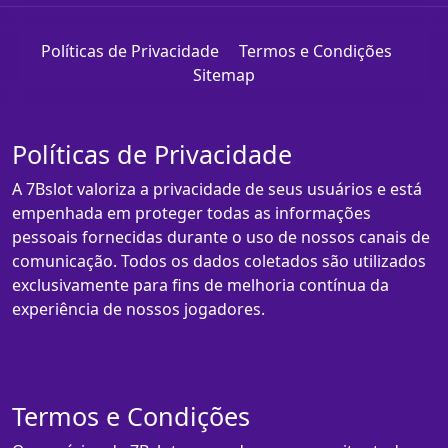
Políticas de Privacidade
Termos e Condições
Sitemap
Políticas de Privacidade
A 7Bslot valoriza a privacidade de seus usuários e está
empenhada em proteger todas as informações
pessoais fornecidas durante o uso de nossos canais de
comunicação. Todos os dados coletados são utilizados
exclusivamente para fins de melhoria contínua da
experiência de nossos jogadores.
Termos e Condições