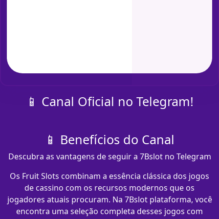
📱 Canal Oficial no Telegram!
📱 Benefícios do Canal
Descubra as vantagens de seguir a 7Bslot no Telegram
Os Fruit Slots combinam a essência clássica dos jogos
de cassino com os recursos modernos que os
jogadores atuais procuram. Na 7Bslot plataforma, você
encontra uma seleção completa desses jogos com