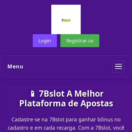
Login
Registrar-se
Menu
📱 7Bslot A Melhor
Plataforma de Apostas
Cadastre-se na 7Bslot para ganhar bônus no
cadastro e em cada recarga. Com a 7Bslot, você